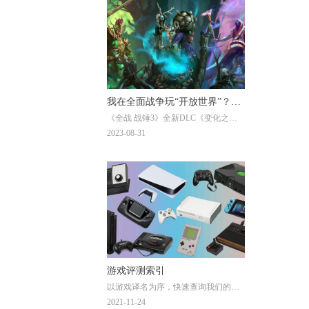
我在全面战争玩“开放世界”？
《全战 战锤3》全新DLC《变化之
《全战 战锤3》DLC《变化之
影》即将正式推出，我们也有幸受
2023-08-31
影》评测
邀，提前体验了DLC的战役内容。作
为进一步丰富游戏体验的拼图之一，
它此次又给我们带来了哪些惊喜呢？
游戏评测索引
以游戏译名为序，快速查询我们的全
部游戏评测。
2021-11-24