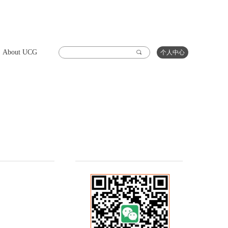
About UCG
끠
个人中心
测