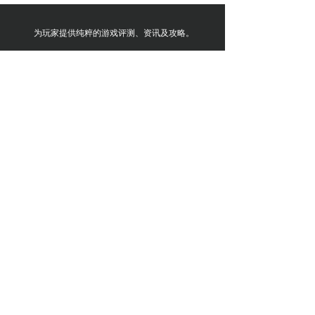
为玩家提供纯粹的游戏评测、资讯及攻略。
官方微博
官方微信
官方B站
UCG商城
官方抖音
官方小红书
联系我们
加入我们
粤ICP备2024211498号-4
粤公网安备44030002013637号
本网站由阿里云提供云计算及安全服务
本网站支持
IPv6
Powered by 万网