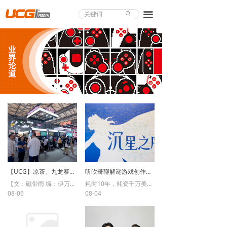
About UCG
끀
ꄙ
首页
游戏评测
业界论道
天下聚会
游戏视频
商城精品
游戏大赏
【UCG】凉茶、九龙寨城与二次元勇者！2026 ChinaJoy香港馆现场直击
听吹哥聊解谜游戏创作哲学 乔纳森·布洛见面会访谈
【文：磁带雨 编：伊万】香港馆亮相ChinaJoy
耗时10年，耗资千万美元开发的《沉星之序》，背后的设计者和他的独立游戏理念。
小程序
08-06
08-04
个人中心