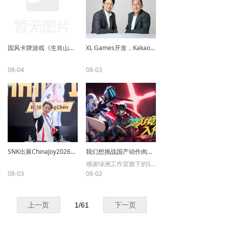
国风卡牌游戏《生肖山》将于8月14日抢先体验发售
XL Games开发，Kakao Games发行的新MMORPG《上古世纪S》将于2027年推出
08-04
08-03
SNK出展ChinaJoy2026圆满落幕！SCS 年度总决赛及ENC晋级名单揭晓
我们想挑战国产动作肉鸽的天花板 《零境·入侵》制作人采访【UCG】
感谢绿洲工作室旗下的Streetlamp Studio的邀请，UCG有幸采访到了《零境·入侵》的制作人JUN。
08-03
08-02
上一页
1
/
61
下一页