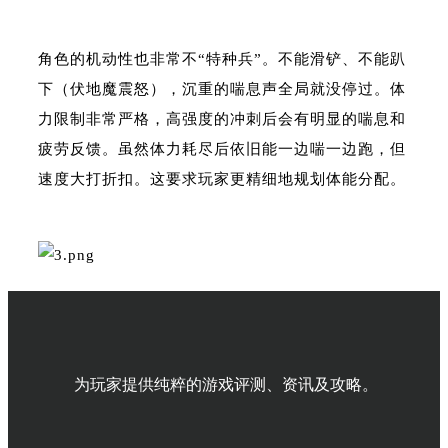
角色的机动性也非常不“特种兵”。不能滑铲、不能趴
下（伏地魔震怒），沉重的喘息声全局就没停过。体
力限制非常严格，高强度的冲刺后会有明显的喘息和
疲劳反馈。虽然体力耗尽后依旧能一边喘一边跑，但
速度大打折扣。这要求玩家更精细地规划体能分配。
看到眼前这辆车了么，你可以打开它的车门，可以打
开它的后备箱。那岂不是可以按F进入…… 比较遗憾
为玩家提供纯粹的游戏评测、资讯及攻略。
的是目前版本暂不支持驾驶车辆，载具更多是作为掩
体或搜刮容器存在。