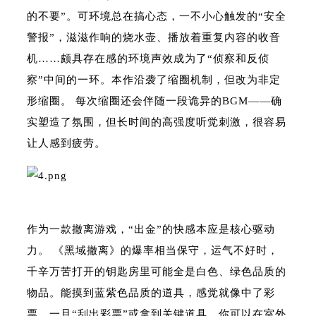
的不要”。可环境总在搞心态，一不小心触发的“安全
警报”，滋滋作响的烧水壶、播放着重复内容的收音
机……颇具存在感的环境声效成为了“侦察和反侦
察”中间的一环。本作沿袭了缩圈机制，但改为非定
形缩圈。 每次缩圈还会伴随一段诡异的BGM——确
实塑造了氛围，但长时间的高强度听觉刺激，很容易
让人感到疲劳。
作为一款撤离游戏，“出金”的快感本应是核心驱动
力。 《黑域撤离》的爆率相当保守，运气不好时，
千辛万苦打开的钥匙房里可能全是白色、绿色品质的
物品。能摸到蓝紫色品质的道具，感觉就像中了彩
票。一旦“刮出彩票”或拿到关键道具，你可以在室外