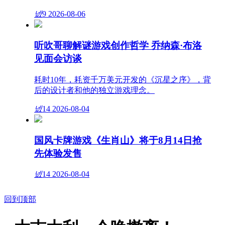
넶
9
2026-08-06
听吹哥聊解谜游戏创作哲学 乔纳森·布洛
见面会访谈
耗时10年，耗资千万美元开发的《沉星之序》，背
后的设计者和他的独立游戏理念。
넶
14
2026-08-04
国风卡牌游戏《生肖山》将于8月14日抢
先体验发售
넶
14
2026-08-04
回到顶部