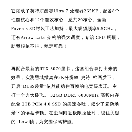
它搭载了英特尔酷睿Ultra 7 处理器265KF，配备8个
性能核心和12个能效核心，总共20核心。全新
Foveros 3D封装工艺加持，最大睿频频率5.5GHz，
还有Arrow Lake 架构的强大调度，专治 CPU 瓶颈，
助我跟枪不抖，稳定可靠！
再配合最新的RTX 5070显卡，这套组合拳打出来的
效果，实测黑域撤离在2K分辨率“史诗”档画质下，
开启“DLSS质量”依然能稳住百帧的电竞级表现。主
打一个力大砖飞。 32GB DDR5 6000MHz 高频内存
配合 2TB PCIe 4.0 SSD 的疾速吞吐，减少了复杂场
景下的读盘卡顿。在虫洞附近极限拉扯时，稳住关键
的 Low 帧，为突围保驾护航。