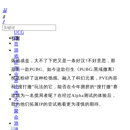
끀
ꁲ
ꄙ
About
UCG
首
引言
页
游
戏
落地成盒，大不了下把又是一条好汉?不好意思，那
评
测
是另一款PUBG。如今这款衍生《PUBG:黑域撤离》
业
彻底粉碎了这种松弛感。融入了科幻元素，PVE内容
界
论
和“搜打撤”玩法的它，能否在今年拥挤的“搜打撤”赛
道
道成为一名搅局者呢？在经过Alpha测试的体验后，
天
我为他们拓展IP的尝试抱着更为谨慎的期待。
下
聚
会
游
戏