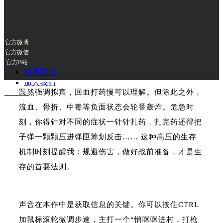
少数的高速移动手段是地图上固定的钩锁，挂上去前
得确保万无一失——因为移动途中无法开枪，一旦附
官方微博
官方微信
近有人，处境将会相当被动。
官方B站
联系我们
加入我们
既然强调拟真，回血打药慢可以理解。但除此之外，
UCG商城
流血、骨折、中毒等负面状态会轮番轰炸。危急时
刻，你得针对不同的症状一针针扎药，扎完药还得把
官方抖音
子弹一颗颗压进弹匣筹划反击…… 这种高压的生存
机制时刻提醒我：规避伤害，做好战前准备，才是生
官方小红
存的首要法则。
书
声音在本作中是获取信息的关键。你可以按住CTRL
加鼠标滚轮微调步速，主打一个“悄咪咪进村，打枪