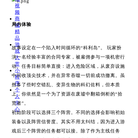
视
频
商
局内体验
城
精
品
游
故事设定在一个陷入时间循环的“科利岛”。 玩家扮
戏
演一名经验丰富的合同专家，被雇佣参与一项机密行
大
赏
动。任务目标简单直接：进入危险区域，从废弃设施
小
中回收顶尖技术，并在异常吞噬一切前成功撤离。虽
程
序
然多了些时空错乱、变异生物的科幻佐料，但本质
个
上，你依然是一个为了资源在废墟中翻箱倒柜的“拾
人
中
荒者”。
心
初始阶段可以选择三个阵营。不同的选择会影响初始
装备以及阵营信誉度。其实不用太纠结，因为进入游
戏后三个阵营的任务都可以接。除了作为主线任务