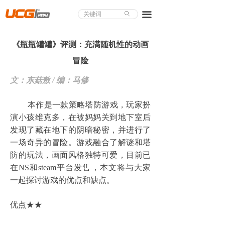
About UCG
끀
ꄙ
首页
《瓶瓶罐罐》评测：充满随机性的动画
游戏评测
冒险
业界论道
文：东菇敖 / 编：马修
天下聚会
本作是一款策略塔防游戏，玩家扮
演小孩维克多，在被妈妈关到地下室后
游戏视频
发现了藏在地下的阴暗秘密，并进行了
一场奇异的冒险。游戏融合了解谜和塔
商城精品
防的玩法，画面风格独特可爱，目前已
游戏大赏
在NS和steam平台发售，本文将与大家
一起探讨游戏的优点和缺点。
小程序
优点★★
个人中心