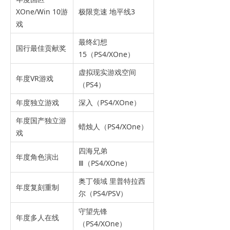
XOne/Win 10游
极限竞速 地平线3
戏
最终幻想
国行最佳贡献奖
15（PS4/XOne）
虚拟现实游戏空间
年度VR游戏
（PS4）
年度独立游戏
深入（PS4/XOne）
年度国产独立游
蜡烛人（PS4/XOne）
戏
四海兄弟
年度角色演出
Ⅲ（PS4/XOne）
奥丁领域 里普特拉西
年度复刻重制
尔（PS4/PSV）
守望先锋
年度多人在线
（PS4/XOne）