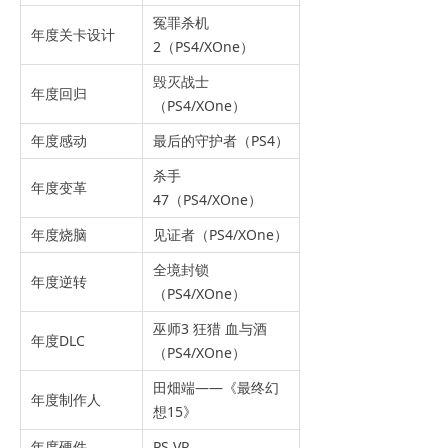
冤罪杀机
年度关卡设计
2（PS4/XOne）
毁灭战士
年度回归
（PS4/XOne）
年度感动
最后的守护者（PS4）
杀手
年度变革
47（PS4/XOne）
年度烧脑
见证者（PS4/XOne）
全境封锁
年度逆转
（PS4/XOne）
巫师3 狂猎 血与酒
年度DLC
（PS4/XOne）
田畑端——《最终幻
年度制作人
想15》
年度硬件
PS VR