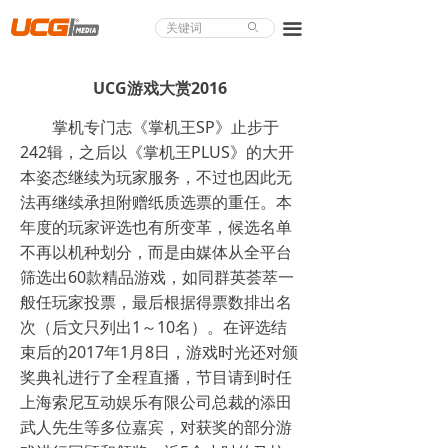
About UCG
끀
ꄙ
首页
UCG游戏大赏2016
游戏评测
掌机专门志《掌机王SP》止步于
242辑，之后以《掌机王PLUS》的大开
业界论道
本姿态继续为玩家服务，不过也因此无
天下聚会
法再继续承担附赠纸质选票的重任。本
年度的玩家评选也有所变革，候选名单
游戏视频
不再以机种划分，而是由媒体从全平台
筛选出60款精品游戏，如同群英荟萃一
商城精品
般任玩家投票，最后根据得票数排出名
次（后文只列出1～10名）。在评选结
游戏大赏
束后的2017年1月8日，游戏时光还对颁
小程序
奖典礼进行了全程直播，节目请到时任
上海索尼互动娱乐有限公司总裁的添田
个人中心
武人先生等多位嘉宾，对获奖的部分游