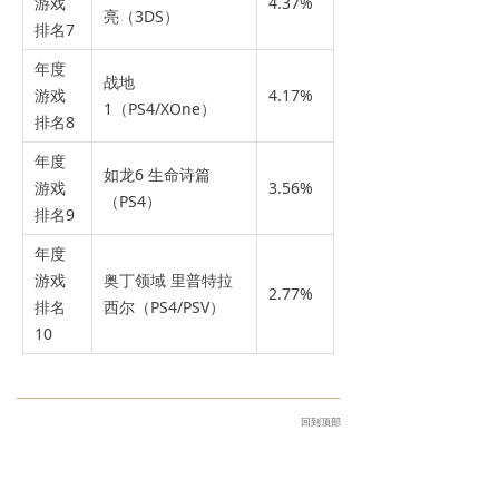
游戏
4.37%
亮（3DS）
排名7
年度
战地
游戏
4.17%
1（PS4/XOne）
排名8
年度
如龙6 生命诗篇
游戏
3.56%
（PS4）
排名9
年度
游戏
奥丁领域 里普特拉
2.77%
排名
西尔（PS4/PSV）
10
回到顶部
相关内容
【UCG】凉茶、九龙寨城与二次元勇者！2026 ChinaJoy香港馆现场直击