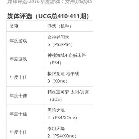
媒体评选·2016年度游戏：女神异闻录5
媒体评选（UCG总410·411期）
奖项
游戏（机种）
女神异闻录
年度游戏
5（PS3/PS4）
神秘海域4 盗贼末路
年度游戏
（PS4）
极限竞速 地平线
年度十佳
3（XOne）
精灵宝可梦 太阳/月亮
年度十佳
（3DS）
黑暗之魂
年度十佳
Ⅲ（PS4/XOne）
泰坦天降
年度十佳
2（PS4/XOne）