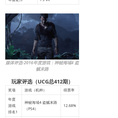
媒体评选·2016年度游戏：神秘海域4 盗
贼末路
玩家评选（UCG总412期）
奖项
游戏（机种）
得票率
年度
神秘海域4 盗贼末路
游戏
12.68%
（PS4）
排名1