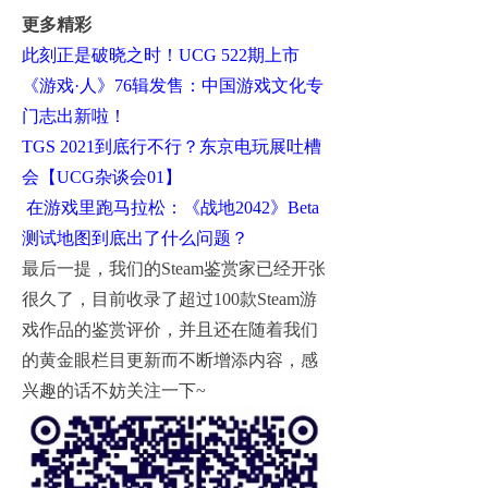
更多精彩
此刻正是破晓之时！UCG 522
期上市
《游戏·
人》76
辑发售：中国游戏文化专
门志出新啦！
TGS 2021
到底行不行？东京电玩展吐槽
会【UCG
杂谈会01
】
在游戏里跑马拉松：《战地2042
》Beta
测试地图到底出了什么问题？
最后一提，我们的Steam鉴赏家已经开张
很久了，目前收录了超过100款Steam游
戏作品的鉴赏评价，并且还在随着我们
的黄金眼栏目更新而不断增添内容，感
兴趣的话不妨关注一下~