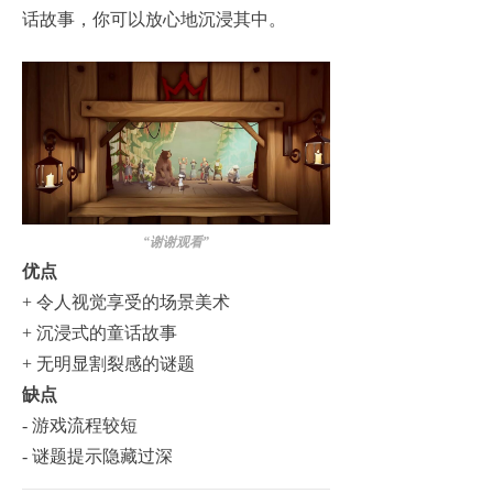
话故事，你可以放心地沉浸其中。
“
谢谢观看”
优点
+
令人视觉享受的场景美术
+
沉浸式的童话故事
+
无明显割裂感的谜题
缺点
-
游戏流程较短
-
谜题提示隐藏过深