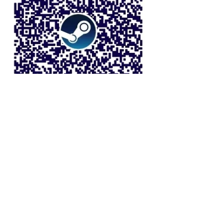
UCG
各平台开放征稿，投稿/咨询邮箱：
tt@ucg.cn，稿件如采用将在7天内回
复。