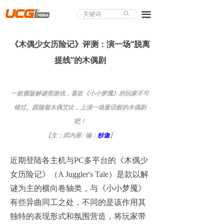
About UCG
끀
ꄙ
首页
《木偶少女历险记》评测：演一场“脱离
游戏评测
提线”的木偶剧
业界论道
一款横版解谜类游戏，喜欢《小小梦魇》的玩家不可
天下聚会
错过。跟随着木偶艾比，上演一场童话般的木偶剧
游戏视频
吧！
【文：武内厨 / 编：
纱迦
】
商城精品
近期登陆各主机与PC多平台的《木偶少
游戏大赏
女历险记》（A Juggler's Tale）是款以解
小程序
谜为主的横向卷轴类，与《小小梦魇》
有些异曲同工之处，不同的是该作用其
个人中心
独特的表现形式和氛围营造，将玩家带