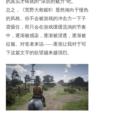
的真实才铸就的“深层的魅力”吧。
总之，《荒野大救赎Ⅱ》显然倾向于慢热
的风格。你不会被游戏的冲击力一下子
震慑住，而只会在游戏缓缓流淌的节奏
中，逐渐被感染，逐渐被浸透，逐渐被
征服。对笔者来说——逐渐让我对于写
下这篇文字的欲望越来越强烈。
▲
在琴声缓缓的背景音乐下，骑马踱步，身体随着马
背轻轻地左右摇晃，这种浪漫真的是需要慢下来才能
体会。