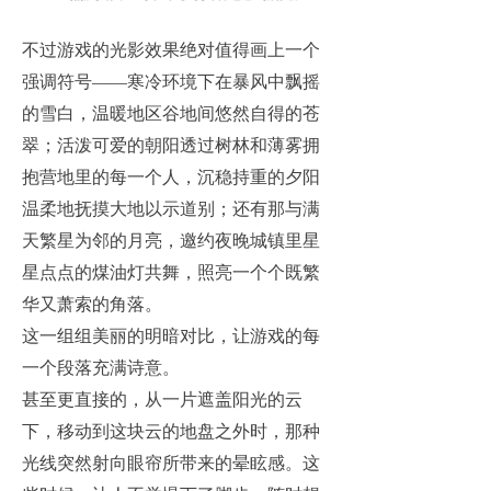
不过游戏的光影效果绝对值得画上一个
强调符号——寒冷环境下在暴风中飘摇
的雪白，温暖地区谷地间悠然自得的苍
翠；活泼可爱的朝阳透过树林和薄雾拥
抱营地里的每一个人，沉稳持重的夕阳
温柔地抚摸大地以示道别；还有那与满
天繁星为邻的月亮，邀约夜晚城镇里星
星点点的煤油灯共舞，照亮一个个既繁
华又萧索的角落。
这一组组美丽的明暗对比，让游戏的每
一个段落充满诗意。
甚至更直接的，从一片遮盖阳光的云
下，移动到这块云的地盘之外时，那种
光线突然射向眼帘所带来的晕眩感。这