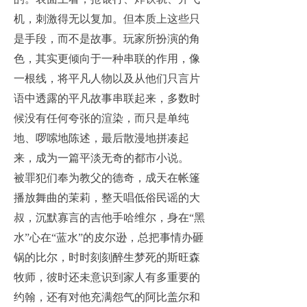
机，刺激得无以复加。但本质上这些只
是手段，而不是故事。玩家所扮演的角
色，其实更倾向于一种串联的作用，像
一根线，将平凡人物以及从他们只言片
语中透露的平凡故事串联起来，多数时
候没有任何夸张的渲染，而只是单纯
地、啰嗦地陈述，最后散漫地拼凑起
来，成为一篇平淡无奇的都市小说。
被罪犯们奉为教父的德奇，成天在帐篷
播放舞曲的茉莉，整天唱低俗民谣的大
叔，沉默寡言的吉他手哈维尔，身在“黑
水”心在“蓝水”的皮尔逊，总把事情办砸
锅的比尔，时时刻刻醉生梦死的斯旺森
牧师，彼时还未意识到家人有多重要的
约翰，还有对他充满怨气的阿比盖尔和