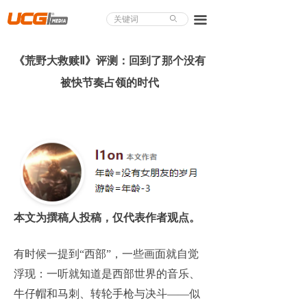
About UCG
끀
ꄙ
首页
《荒野大救赎Ⅱ》评测：回到了那个没有
游戏评测
被快节奏占领的时代
业界论道
天下聚会
游戏视频
商城精品
本文为撰稿人投稿，仅代表作者观点。
游戏大赏
有时候一提到“西部”，一些画面就自觉
小程序
浮现：一听就知道是西部世界的音乐、
个人中心
牛仔帽和马刺、转轮手枪与决斗——似