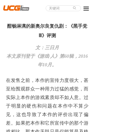
About UCG
끀
ꄙ
首页
酣畅淋漓的新奥尔良复仇剧：《黑手党
游戏评测
Ⅲ》评测
业界论道
文：三日月
本文原刊登于《游戏·人》第60辑，2016
天下聚会
年10月。
游戏视频
在发售之前，本作的宣传力度很大，甚
商城精品
至给围观群众一种用力过猛的感觉，而
游戏大赏
实际上本作的游戏素质却不如人意。过
于明显的硬伤和问题在本作中不算少
小程序
见，这也导致了本作的评价出现了偏
个人中心
差。如果把本作和它所宣传中的那个游
戏相比，那本作无疑只是仅能算是及格