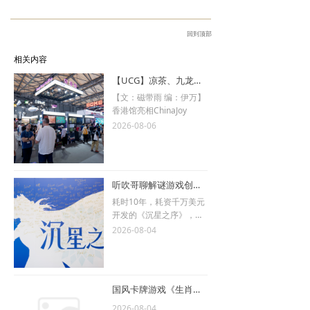
回到顶部
相关内容
【UCG】凉茶、九龙寨城与二次元勇者！2026 ChinaJoy香港馆现场直击
【文：磁带雨 编：伊万】
香港馆亮相ChinaJoy
2026-08-06
听吹哥聊解谜游戏创作哲学 乔纳森·布洛见面会访谈
耗时10年，耗资千万美元
开发的《沉星之序》，背
后的设计者和他的独立游
2026-08-04
戏理念。
国风卡牌游戏《生肖山》将于8月14日抢先体验发售
2026-08-04