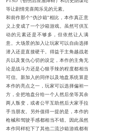
PTSD（创伤后应激障碍）和历史阴谋论
等让剧情党喜闻乐见的元素。
和前作那个“伪沙箱”相比，本作真正意
义上变成了一个沙箱游戏。虽然可供互
动的元素还是不够多，但依然让人满
意。大场景的加入让玩家可以自由选择
潜入还是直接硬干。得益于主角越战老
兵以及复仇心切的设定，本作的主角无
论是战斗力还是心狠手辣的程度都相当
可信。新加入的同伴以及地盘系统算是
本作的亮点之一，玩家可以选择偏袒一
方，全把地盘分给一个人然后坐等其余
两人叛变，或者公平互助然后大家手拉
手当朋友。另外值得一提的是，本作的
枪械和驾驶手感都相当不错。因此虽然
本作同样犯下了其他二流沙箱游戏都有