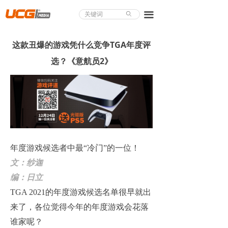
About UCG
끀
ꄙ
首页
这款丑爆的游戏凭什么竞争TGA年度评
游戏评测
选？《意航员2》
业界论道
天下聚会
游戏视频
商城精品
年度游戏候选者中最“冷门”的一位！
文：纱迦
游戏大赏
编：日立
小程序
TGA 2021
的年度游戏候选名单很早就出
来了，各位觉得今年的年度游戏会花落
个人中心
谁家呢？