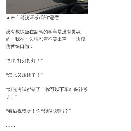
​▲
来自驾驶证考试的
“
恶意
”
没有教练坐在副驾的学车是没有灵魂
的。我在一边强忍着不笑出声，一边模
仿教练口吻：
“
打灯打灯打灯！
”
“
怎么又压线了！
”
“
灯光考试都错了！你可以下车准备补考
了。
”
“
看后视镜呀！你想害死我吗？
”
……