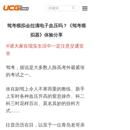
About UCG
끀
ꄙ
首页
驾考模拟会拉满电子血压吗？《驾考模
游戏评测
拟器》体验分享
业界论道
※
请大家在现实生活中一定注意交通安
全
天下聚会
驾考，据说是大多数人除高考外最紧张
游戏视频
的考试之一。
商城精品
坐在副驾上令人不寒而栗的教练、新手
游戏大赏
上车时各种血压升高的窒息操作、科二
科三时花样百出、莫名其妙的挂科方
小程序
式
……
个人中心
往昔历历在目，以至于一位青岛老哥亲