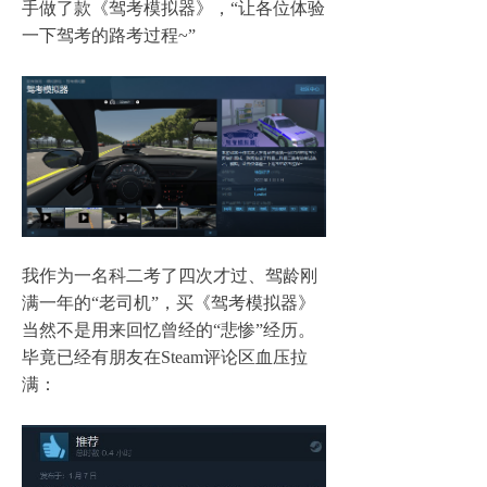
手做了款《驾考模拟器》，
“
让各位体验
一下驾考的路考过程
~”
我作为一名科二考了四次才过、驾龄刚
满一年的
“
老司机
”
，买《驾考模拟器》
当然不是用来回忆曾经的
“
悲惨
”
经历。
毕竟已经有朋友在
Steam
评论区血压拉
满：