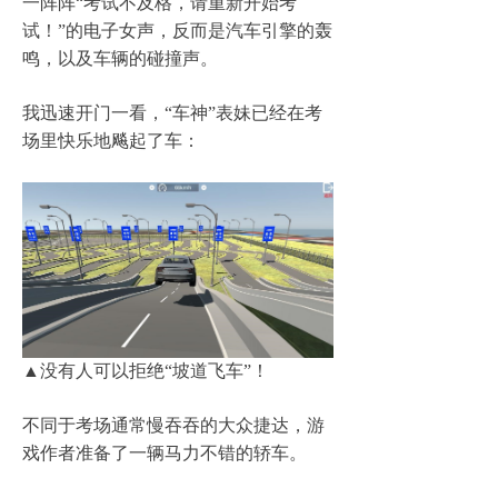
一阵阵
“
考试不及格，请重新开始考
试！
”
的电子女声，反而是汽车引擎的轰
鸣，以及车辆的碰撞声。
我迅速开门一看，
“
车神
”
表妹已经在考
场里快乐地飚起了车：
▲
没有人可以拒绝
“
坡道飞车
”
！
不同于考场通常慢吞吞的大众捷达，游
戏作者准备了一辆马力不错的轿车。