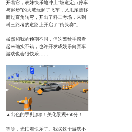
开着它，表妹快乐地冲上
“
坡道定点停车
与起步
”
的大坡玩起了飞车，又甩尾漂移
而过直角转弯，开出了科二考场，来到
科三路考的道路上开启了
“
街头赛
”
。
虽然和我的预期不同，但这驾驶手感看
起来确实不错，也许开发成娱乐向赛车
游戏也会很快乐
……
▲
出色的手刹
！美化景观
+50
分！
漂移
等等，光忙着快乐了。我买这个游戏不