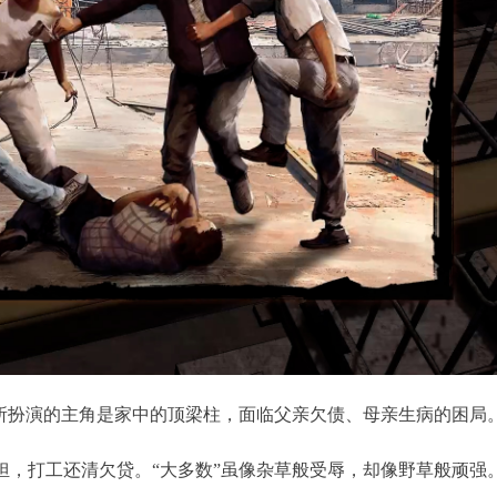
你所扮演的主角是家中的顶梁柱，面临父亲欠债、母亲生病的困局
担，打工还清欠贷。“大多数”虽像杂草般受辱，却像野草般顽强