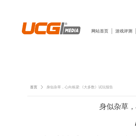
网站首页
游戏评测
首页
ꄲ
身似杂草，心向栋梁:《大多数》试玩报告
身似杂草，