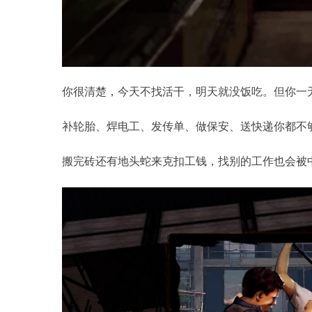
你很清楚，今天不找活干，明天就没饭吃。但你一
补轮胎、焊电工、发传单、做保安、送快递你都不
搬完砖还有地头蛇来克扣工钱，找别的工作也会被