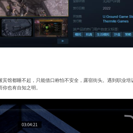
。破宾馆都睡不起，只能借口称怕不安全，露宿街头。遇到职业培
而你也有自知之明。