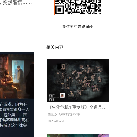
，突然醒悟……
微信关注 精彩同步
相关内容
《生化危机4 重制版》全道具地
西班牙乡村旅游指南
图
2023-03-31