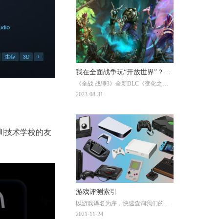
我在全面战争玩“开放世界”？
《全战 战锤3》全新DLC《变化之
《全战 战锤3》DLC《变化之
影》即将正式推出，我们也有幸受
2023-08-31
影》评测
邀，提前体验了DLC的战役内容。作
为进一步丰富游戏体验的拼图之一，
它此次又给我们带来了哪些惊喜呢？
训技术学校的友
游戏评测索引
以游戏译名为序，快速查询我们的全
部游戏评测。
2021-11-24