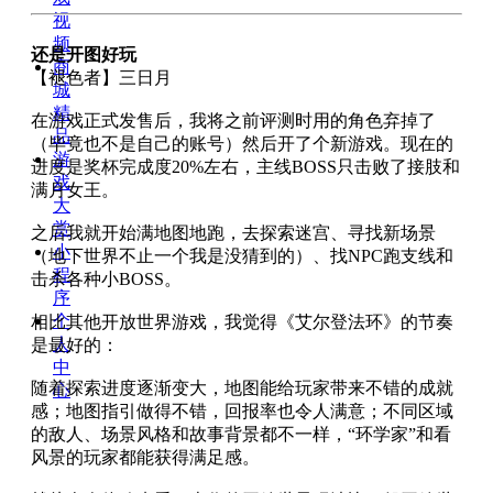
视
频
还是开图好玩
商
【褪色者】三日月
城
精
在游戏正式发售后，我将之前评测时用的角色弃掉了
品
（毕竟也不是自己的账号）然后开了个新游戏。现在的
游
进度是奖杯完成度20%左右，主线BOSS只击败了接肢和
戏
满月女王。
大
赏
之后我就开始满地图地跑，去探索迷宫、寻找新场景
小
（地下世界不止一个我是没猜到的）、找NPC跑支线和
程
击杀各种小BOSS。
序
个
相比其他开放世界游戏，我觉得《艾尔登法环》的节奏
人
是最好的：
中
随着探索进度逐渐变大，地图能给玩家带来不错的成就
心
感；地图指引做得不错，回报率也令人满意；不同区域
的敌人、场景风格和故事背景都不一样，“环学家”和看
风景的玩家都能获得满足感。