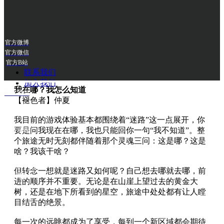
净，哪怕心里知道其实没必要和他们死磕，也总是管不
住自己的手。
其后果就是玩了两天，还没走出初始区域。本作可以说
是入坑“《魂》系列”的最佳契机。
官方微博
官方微信
官方B站
▲
马战非常帅气，尤其是这个拖刀斩。
联系我们
加入我们
我在哪？我怎么知道
UCG商城
【褪色者】仲夏
我目前的游戏体验基本都围绕着“迷路”这一点展开，你
要是问我现在在哪，我也只能回你一句“我不知道”。整
官方抖音
个旅途无时无刻都伴随着那个灵魂三问：这是哪？这是
啥？我该干啥？
官方小红
但转念一想就是迷路又如何呢？自己想去哪就去哪，前
书
进的顺序并不重要。无论是在山崖上望过去的黄金大
树，还是在地下所看到的星空，旅途中处处都有让人瞠
目结舌的绝景。
每一次的远眺都成为了享受，每到一个新区域都会期待