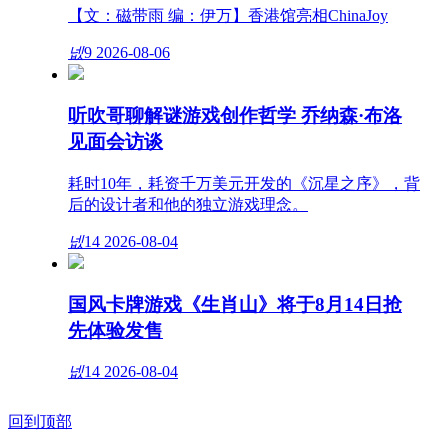
【文：磁带雨 编：伊万】香港馆亮相ChinaJoy
넶
9
2026-08-06
听吹哥聊解谜游戏创作哲学 乔纳森·布洛
见面会访谈
耗时10年，耗资千万美元开发的《沉星之序》，背
后的设计者和他的独立游戏理念。
넶
14
2026-08-04
国风卡牌游戏《生肖山》将于8月14日抢
先体验发售
넶
14
2026-08-04
回到顶部