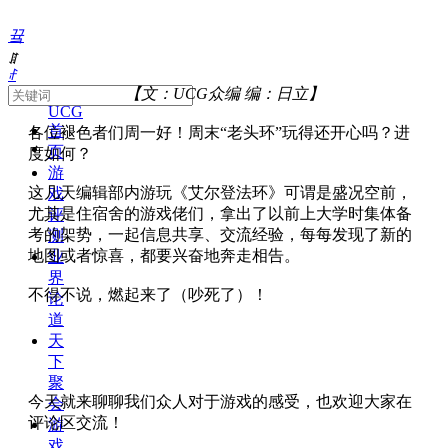
끀
ꁲ
ꄙ
About
【文：UCG众编 编：日立】
UCG
首
各位褪色者们周一好！周末“老头环”玩得还开心吗？进
页
度如何？
游
这几天编辑部内游玩《艾尔登法环》可谓是盛况空前，
戏
尤其是住宿舍的游戏佬们，拿出了以前上大学时集体备
评
考的架势，一起信息共享、交流经验，每每发现了新的
测
地图或者惊喜，都要兴奋地奔走相告。
业
界
不得不说，燃起来了（吵死了）！
论
道
天
下
聚
今天就来聊聊我们众人对于游戏的感受，也欢迎大家在
会
评论区交流！
游
戏