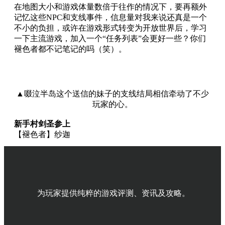
在地图大小和游戏体量数倍于往作的情况下，要再额外
记忆这些NPC和支线事件，信息量对我来说还真是一个
不小的负担，或许在游戏形式转变为开放世界后，学习
一下主流游戏，加入一个“任务列表”会更好一些？你们
褪色者都不记笔记的吗（笑）。
▲
啜泣半岛这个送信的妹子的支线结局相信牵动了不少
玩家的心。
新手村剑圣参上
【褪色者】纱迦
奇幻式的开放世界就是不一样，每到一个地方，你都无
法预见自己会遇到什么惊喜（或惊吓）。而《魂》式的
玩法又让玩家多了几分玩其他开放世界没有的小心翼
翼，可以说是初体验良好。
为玩家提供纯粹的游戏评测、资讯及攻略。
作为一名开放世界游戏爱好者，在彻底熟悉游戏系统之
前，总是想把路上见到的所有敌人和所有据点都清个干