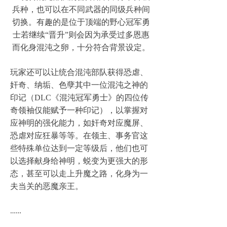
兵种，也可以在不同武器的同级兵种间
切换。有趣的是位于顶端的野心冠军勇
士若继续“晋升”则会因为承受过多恩惠
而化身混沌之卵，十分符合背景设定。
玩家还可以让统合混沌部队获得恐虐、
奸奇、纳垢、色孽其中一位混沌之神的
印记（DLC《混沌冠军勇士》的四位传
奇领袖仅能赋予一种印记），以掌握对
应神明的强化能力，如奸奇对应魔屏、
恐虐对应狂暴等等。在领主、事务官这
些特殊单位达到一定等级后，他们也可
以选择献身给神明，蜕变为更强大的形
态，甚至可以走上升魔之路，化身为一
夫当关的恶魔亲王。
……