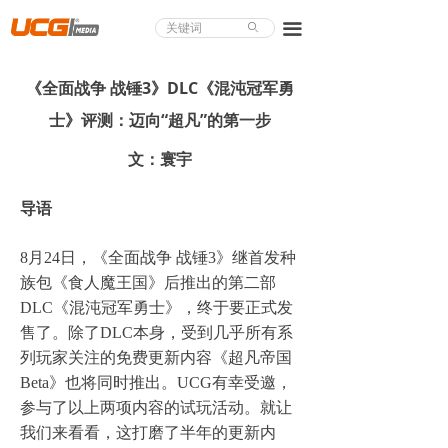
About UCG
끀
ꄙ
首页
《全面战争 战锤3》DLC《混沌冠军勇
游戏评测
士》评测：迈向“超凡”的第一步
业界论道
文：寰宇
天下聚会
导语
游戏视频
8月24日，《全面战争 战锤3》继首发种
族包《食人魔王国》后推出的第二部
商城精品
DLC《混沌冠军勇士》，终于要正式发
游戏大赏
售了。除了DLC本身，受到几乎所有系
列玩家关注的免费更新内容《超凡帝国
小程序
Beta》也将同时推出。UCG有幸受邀，
参与了以上两项内容的试玩活动。就让
个人中心
我们来看看，这打磨了半年的更新内