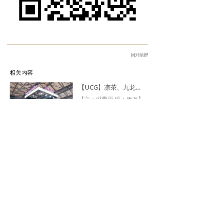
回到顶部
相关内容
【UCG】凉茶、九龙寨城与二次元勇者！2026 ChinaJoy香港馆现场直击
【文：磁带雨 编：伊万】
香港馆亮相ChinaJoy
2026-08-06
听吹哥聊解谜游戏创作哲学 乔纳森·布洛见面会访谈
耗时10年，耗资千万美元
开发的《沉星之序》，背
后的设计者和他的独立游
2026-08-04
戏理念。