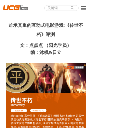
About UCG
끀
ꄙ
首页
难承其重的互动式电影游戏:《传世不
游戏评测
朽》评测
业界论道
文：点点点 （阳光学员）
编：沐枫&日立
天下聚会
游戏视频
商城精品
游戏大赏
小程序
个人中心