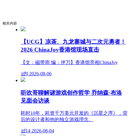
相关内容
【UCG】凉茶、九龙寨城与二次元勇者！
2026 ChinaJoy香港馆现场直击
【文：磁带雨 编：伊万】香港馆亮相ChinaJoy
넶
9
2026-08-06
听吹哥聊解谜游戏创作哲学 乔纳森·布洛
见面会访谈
耗时10年，耗资千万美元开发的《沉星之序》，背
后的设计者和他的独立游戏理念。
넶
14
2026-08-04