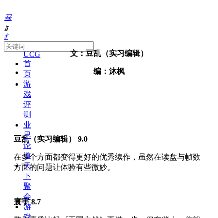
끀
ꁲ
ꄙ
About
文：豆乱（实习编辑）
UCG
首
编：沐枫
页
游
戏
评
测
业
界
豆乱（实习编辑） 9.0
论
道
在多个方面都变得更好的优秀续作，虽然在读盘与帧数
天
方面的问题让体验有些微妙。
下
聚
会
寰宇 8.7
游
戏