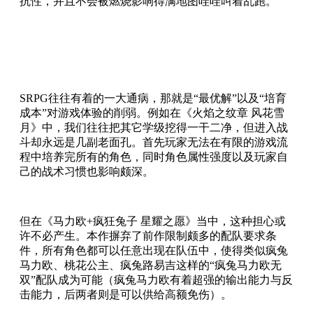
抗性，并且不会被燃烧影响得满地图哇哇叫着乱跑。
SRPG往往有着的一大通病，那就是“最优解”以及“培育
成本”对游戏体验的削弱。例如在《火焰之纹章 风花雪
月》中，我们往往把其它学级挖得一干二净，但进入战
斗却永远是几副老面孔。首先玩家无法在有限的游戏流
程中培养完所有的角色，同时角色属性强度以及玩家自
己的战术习惯也影响颇深。
但在《马力欧+疯狂兔子 星耀之愿》当中，这种担心或
许不必产生。本作摒弃了前作限制颇多的配队要求条
件，所有角色都可以任意出现在队伍中，使得类似疯兔
马力欧、桃花公主、疯兔路易吉这样的“疯兔马力欧无
双”配队成为可能（疯兔马力欧有着超强的输出能力与反
击能力，后两者则是可以供给高额免伤）。