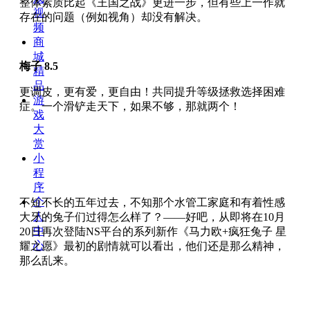
整体素质比起《王国之战》更进一步，但有些上一作就
视
存在的问题（例如视角）却没有解决。
频
商
城
梅子 8.5
精
品
更调皮，更有爱，更自由！共同提升等级拯救选择困难
游
症。一个滑铲走天下，如果不够，那就两个！
戏
大
赏
小
程
序
个
不短不长的五年过去，不知那个水管工家庭和有着性感
人
大牙的兔子们过得怎么样了？——好吧，从即将在10月
中
20日再次登陆NS平台的系列新作《马力欧+疯狂兔子 星
心
耀之愿》最初的剧情就可以看出，他们还是那么精神，
那么乱来。