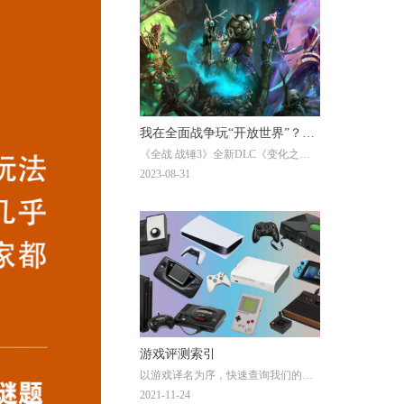
我在全面战争玩“开放世界”？
《全战 战锤3》全新DLC《变化之
《全战 战锤3》DLC《变化之
影》即将正式推出，我们也有幸受
2023-08-31
影》评测
邀，提前体验了DLC的战役内容。作
为进一步丰富游戏体验的拼图之一，
它此次又给我们带来了哪些惊喜呢？
游戏评测索引
以游戏译名为序，快速查询我们的全
部游戏评测。
2021-11-24