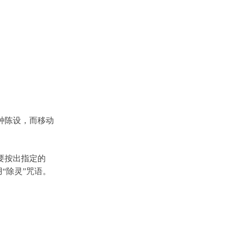
种陈设，而移动
要按出指定的
“除灵”咒语。