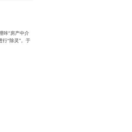
哩咔”房产中介
行“除灵”。于