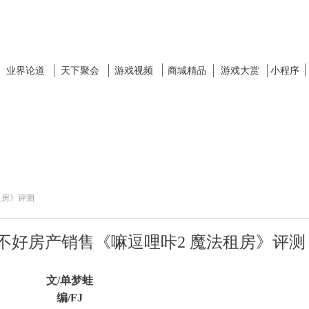
业界论道
天下聚会
游戏视频
商城精品
游戏大赏
小程序
租房》评测
不好房产销售《嘛逗哩咔2 魔法租房》评测
文/单梦蛙
编/FJ