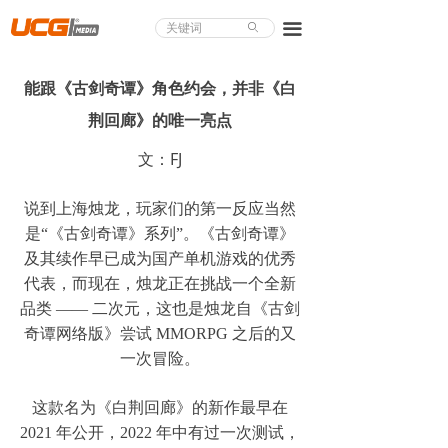
About UCG
끀
ꄙ
首页
能跟《古剑奇谭》角色约会，并非《白
游戏评测
荆回廊》的唯一亮点
业界论道
文：FJ
天下聚会
说到上海烛龙，玩家们的第一反应当然
是“《古剑奇谭》系列”。《古剑奇谭》
游戏视频
及其续作早已成为国产单机游戏的优秀
代表，而现在，烛龙正在挑战一个全新
商城精品
品类 —— 二次元，这也是烛龙自《古剑
游戏大赏
奇谭网络版》尝试 MMORPG 之后的又
一次冒险。
小程序
这款名为《白荆回廊》的新作最早在
个人中心
2021 年公开，2022 年中有过一次测试，