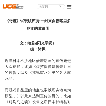
About UCG
끀
ꄙ
首页
《奇娅》试玩版评测:一封来自新喀里多
游戏评测
尼亚的邀请函
业界论道
文：蛤君i(阳光学员）
天下聚会
编：沐枫
游戏视频
近年日本不少地区借着动画的宣传走进
大众视野，比如《佐贺偶像是传奇》里
商城精品
的佐贺，以及《摇曳露营》里的各大露
游戏大赏
营地。
小程序
而游戏作品里的地点也常以现实地点为
原型，并以此来达到宣传的目的，比如
个人中心
《对马岛之魂》发售之后日本长崎县对