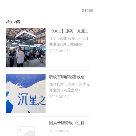
回到顶部
相关内容
【UCG】凉茶、九龙寨城与二次元勇者！2026 ChinaJoy香港馆现场直击
【文：磁带雨 编：伊万】
香港馆亮相ChinaJoy
2026-08-06
听吹哥聊解谜游戏创作哲学 乔纳森·布洛见面会访谈
耗时10年，耗资千万美元
开发的《沉星之序》，背
后的设计者和他的独立游
2026-08-04
戏理念。
国风卡牌游戏《生肖山》将于8月14日抢先体验发售
2026-08-04