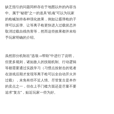
缺乏指引的问题同样存在于地图以外的内容当
中。属于“秘密”之一的道具“机魂”可以为玩家
的枪械加持各种强化效果，例如让霰弹枪的子
弹可以反弹、让等离子枪更快进入过载状态并
取消过载自残伤害等，然而这些效果都并未给
予玩家明确的介绍。
虽然部分机制在“选项→帮助”中进行了说明，
但更多规则，诸如敌人的技能机制、行动逻辑
等都需要通过实践学习（习惯点按射击的笔者
在游戏后期才发现等离子枪可以全自动开火并
过载），未免有些不近人情。尽管复古是本作
的卖点之一，但在上手门槛方面还是尽量不要
追求“复古”，贴近玩家一些为好。
结语