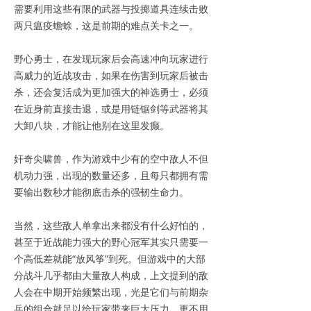
需要利用这些有限的武器与投掷道具连续击败
两只瘟疫蟾蜍，这是前期的难点关卡之一。
野心勇士，在发现玩家后会高速冲向玩家进行
高威力的近战攻击，如果在伤害到玩家后被击
杀，还会复活成为更加强大的神选勇士，必须
在近身前直接击退，或是用链锯剑等武器将其
大卸八块，才能让他别在这里发癫。
奸奇尖啸兽，作为游戏中少有的空中敌人不但
机动力强，出现的数量还多，且每只都拥有需
要输出数秒才能彻底击杀的强韧生命力。
当然，这些敌人单拿出来都没有什么好怕的，
甚至于近战能力强大的野心冠军其实只需要一
个高低差就能“放风筝”到死。但游戏中的大部
分战斗几乎都由大量敌人构成，上文提到的敌
人会在中期开始频繁出现，光是它们与前期杂
兵的组合就足以给玩家带来巨大压力，更不用