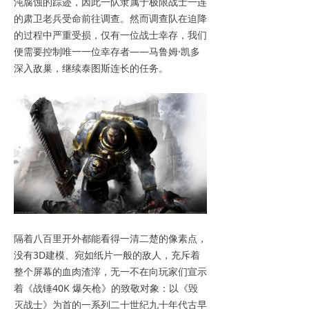
沌腐蚀的踪迹，因此一队隶属于极限战士一连
的肃卫老兵受命前往调查。然而调查队在迫降
的过程中严重受损，仅有一位战士幸存，我们
便需要控制唯一一位幸存者——马鲁姆·凯多
深入敌巢，继续泰图斯连长的任务。
隔着八百里开外都能看得一清二楚的像素点，
没有3D建模、宛如纸片一般的敌人，充斥着
整个屏幕的血肉渣滓，无一不在向玩家们宣示
着《战锤40K 爆矢枪》的致敬对象：以《毁
灭战士》为首的一系列二十世纪九十年代古早