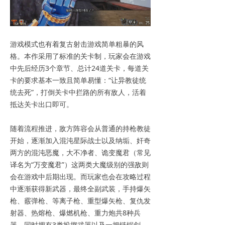
游戏模式也有着复古射击游戏简单粗暴的风
格。本作采用了标准的关卡制，玩家会在游戏
中先后经历3个章节、总计24道关卡，每道关
卡的要求基本一致且简单易懂：“让异教徒统
统去死”，打倒关卡中拦路的所有敌人，活着
抵达关卡出口即可。
随着流程推进，敌方阵容会从普通的持枪教徒
开始，逐渐加入混沌星际战士以及纳垢、奸奇
两方的混沌恶魔，大不净者、诡变魔君（常见
译名为“万变魔君”）这两类大魔级别的强敌则
会在游戏中后期出现。而玩家也会在攻略过程
中逐渐获得新武器，最终全副武装，手持爆矢
枪、霰弹枪、等离子枪、重型爆矢枪、复仇发
射器、热熔枪、爆燃机枪、重力炮共8种兵
器，同时拥有3类投掷武器以及一把链锯剑，