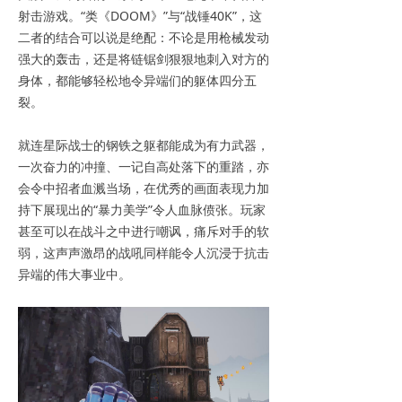
射击游戏。“类《DOOM》”与“战锤40K”，这
二者的结合可以说是绝配：不论是用枪械发动
强大的轰击，还是将链锯剑狠狠地刺入对方的
身体，都能够轻松地令异端们的躯体四分五
裂。
就连星际战士的钢铁之躯都能成为有力武器，
一次奋力的冲撞、一记自高处落下的重踏，亦
会令中招者血溅当场，在优秀的画面表现力加
持下展现出的“暴力美学”令人血脉偾张。玩家
甚至可以在战斗之中进行嘲讽，痛斥对手的软
弱，这声声激昂的战吼同样能令人沉浸于抗击
异端的伟大事业中。