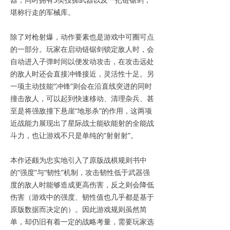
堪称行走的军械库。
除了对枪射爆，动作要素也是游戏中可圈可点
的一部分。玩家在启动链锯剑锁定敌人时，会
自动进入子弹时间以便发动攻击，在攻击远处
的敌人时还会直接冲锋接近，灵活性十足。另
一项主动技能“冲锋”则会在沿直线突进的同时
撞击敌人，可以起到快速移动、清理杂兵、甚
至是将强敌撞下悬崖“地形杀”的作用，这两项
近战能力展现出了星际战士能砍能射的全能战
斗力，也让游戏不只是单纯的“射射射”。
本作还颇为忠实地引入了原版战棋规则书中
的“强度”与“韧性”机制，攻击韧性低于武器强
度的敌人时能够造成更高伤害，反之则会降低
伤害（游戏中的强度、韧性值也几乎都是基于
原版数据而决定的）。因此游戏规则虽然简
单，却仍旧有着一定的战略考量，需要玩家选