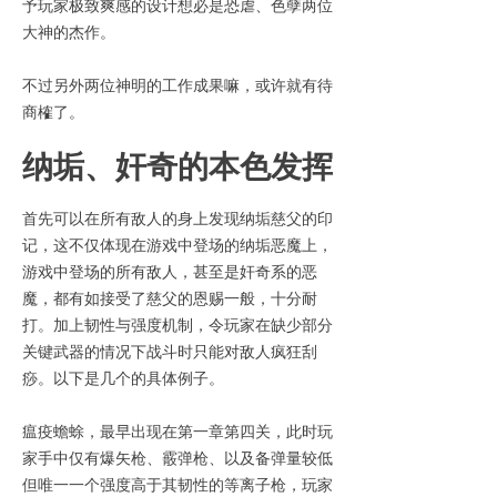
予玩家极致爽感的设计想必是恐虐、色孽两位
大神的杰作。
不过另外两位神明的工作成果嘛，或许就有待
商榷了。
纳垢、奸奇的本色发挥
首先可以在所有敌人的身上发现纳垢慈父的印
记，这不仅体现在游戏中登场的纳垢恶魔上，
游戏中登场的所有敌人，甚至是奸奇系的恶
魔，都有如接受了慈父的恩赐一般，十分耐
打。加上韧性与强度机制，令玩家在缺少部分
关键武器的情况下战斗时只能对敌人疯狂刮
痧。以下是几个的具体例子。
瘟疫蟾蜍，最早出现在第一章第四关，此时玩
家手中仅有爆矢枪、霰弹枪、以及备弹量较低
但唯一一个强度高于其韧性的等离子枪，玩家