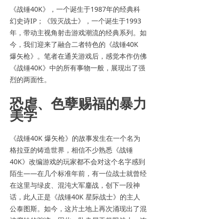
《战锤40K》，一个诞生于1987年的经典科
幻史诗IP；《毁灭战士》，一个诞生于1993
年，带动主视角射击游戏潮流的经典系列。如
今，我们迎来了融合二者特色的《战锤40K
爆矢枪》。笔者在通关游戏后，感觉本作仿佛
《战锤40K》中的所有事物一般，展现出了强
烈的两面性。
恐虐、色孽赐福的暴力
美学
《战锤40K 爆矢枪》的故事发生在一个名为
格拉亚的铸造世界，相信不少熟悉《战锤
40K》改编游戏的玩家都不会对这个名字感到
陌生——在几个标准年前，有一位战士就曾经
在这里与绿皮、混沌大军鏖战，创下一段神
话，此人正是《战锤40K 星际战士》的主人
公泰图斯。如今，这片土地上再次涌现出了混