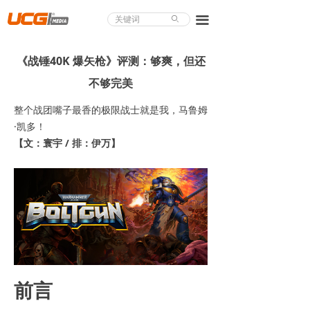
About UCG
끀
ꄙ
首页
《战锤40K 爆矢枪》评测：够爽，但还
游戏评测
不够完美
业界论道
整个战团嘴子最香的极限战士就是我，马鲁姆
·凯多！
天下聚会
【文：寰宇 / 排：伊万】
游戏视频
商城精品
游戏大赏
小程序
前言
个人中心