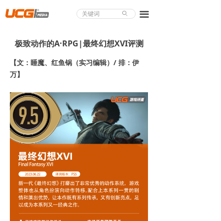
About UCG
끀
ꄙ
首页
极致动作的A·RPG|最终幻想XVI评测
游戏评测
【文：睡魔、红鱼锅（实习编辑）/ 排：伊
万】
业界论道
天下聚会
游戏视频
商城精品
游戏大赏
小程序
个人中心