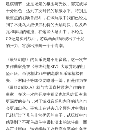
建模细节，还是场景的氛围与光效，都完成得
十分出色，达到了次时代的顶级水平。特别是
最重点的召唤兽战斗，在试玩版中我们已经见
到了不死鸟大战伊弗利特的火焰对决，以及希
瓦和泰坦的碰撞。在这些大场面中，不论是
CG还是实时战斗，游戏画面都表现出了十足
的张力。将演出推向一个个高潮。
《最终幻想》的音乐更是不用多说，这一次主
要作曲家是在《最终幻想XIV》大放异彩的祖
坚正庆。虽说相比SE中的老牌音乐家植松伸
夫、下村阳子等咖位要略逊一筹，但是作为在
《最终幻想XIV》就与吉田直树紧密合作的作
曲家，在这一次的开发中祖坚也能和吉田有着
更深度的参与，对于游戏音乐和内容的结合也
会更加出色。事实上在过去几个预告片中我们
已经听过了几首非常优秀的曲子，试玩版中也
感受到了不死鸟战斗中紧扣演出的战斗曲，而
在正式版中，游戏维持了这样高水平的出色音