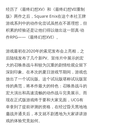
经历了《最终幻想XV》和《最终幻想VII重制
版》两作之后，Square Enix在这个本社王牌
游戏系列中的动作化尝试虽然在不甚理想，但
积累的经验还是让他们得以做出这一部真·动
作RPG——《最终幻想XVI》。
游戏最初在2020年的索尼发布会上亮相，之
后陆续发布了几个新PV。宣传片中展示的宏
大的召唤兽战斗和较为沉重的剧情给观众留下
深刻印象。在本次的夏日游戏节期间，游戏也
放出了一个试玩版。这个试玩版堪称试玩版宣
传的典范，将本作最大的特色：召唤兽战斗的
宏大演出和高速流畅的动作战斗完美展示。而
现在正式版游戏终于要和大家见面，UCG有
幸拿到了提前评测的资格，在经过昏天黑地地
鏖战并通关后，本文就不剧透地为大家讲讲游
戏的体验究竟如何。