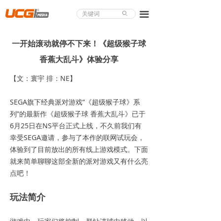
About UCG
끀
ꄙ
首页
一开始滚动就停不下来！《超级猴子球
游戏评测
香蕉大乱斗》体验分享
业界论道
【文：寰宇 排：NE】
天下聚会
SEGA旗下经典派对游戏“《超级猴子球》系
列”的最新作《超级猴子球 香蕉大乱斗》已于
游戏视频
6月25日在NS平台正式上线，不久前我们有
幸受SEGA邀请，参与了本作的联网试玩会，
商城精品
体验到了目前放出的所有线上游戏模式。下面
就来简单聊聊这部全新的派对游戏又有什么亮
游戏大赏
点吧！
小程序
玩法简介
个人中心