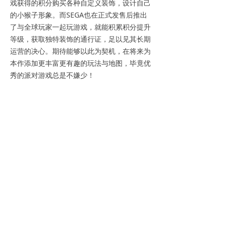
戏获得的积分购买各种自定义装饰，设计自己
的小猴子形象。而SEGA也在正式发售后推出
了与全球玩家一起玩游戏，就能积累积分提升
等级，获取独特装饰的通行证，足以见其长期
运营的决心。期待能够以此为契机，在将来为
本作添加更丰富更有趣的玩法与地图，毕竟优
秀的派对游戏总是不嫌少！
回到顶部
相关内容
【UCG】凉茶、九龙寨城与二次元勇者！2026 ChinaJoy香港馆现场直击
【文：磁带雨 编：伊万】
香港馆亮相ChinaJoy
2026-08-06