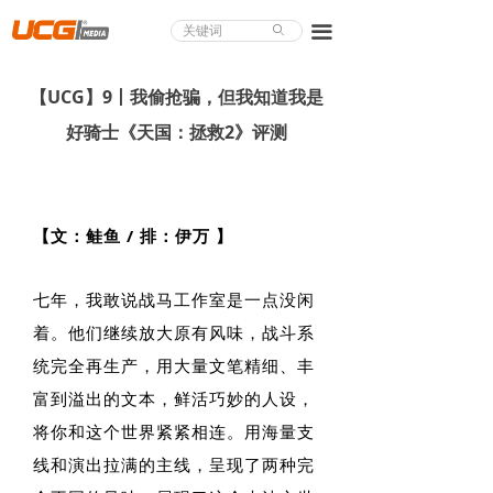
About UCG
끀
ꄙ
首页
【UCG】9丨我偷抢骗，但我知道我是
游戏评测
好骑士《天国：拯救2》评测
业界论道
天下聚会
【文：鲑鱼 / 排：伊万 】
游戏视频
七年，我敢说战马工作室是一点没闲
商城精品
着。他们继续放大原有风味，战斗系
游戏大赏
统完全再生产，用大量文笔精细、丰
富到溢出的文本，鲜活巧妙的人设，
小程序
将你和这个世界紧紧相连。用海量支
个人中心
线和演出拉满的主线，呈现了两种完