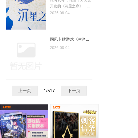
耗时10年，耗资千万美元
开发的《沉星之序》，背
后的设计者和他的独立游
2026-08-04
戏理念。
国风卡牌游戏《生肖山》将于8月14日抢先体验发售
2026-08-04
上一页
1
/
517
下一页