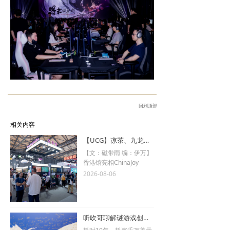
回到顶部
相关内容
【UCG】凉茶、九龙寨城与二次元勇者！2026 ChinaJoy香港馆现场直击
【文：磁带雨 编：伊万】
香港馆亮相ChinaJoy
2026-08-06
听吹哥聊解谜游戏创作哲学 乔纳森·布洛见面会访谈