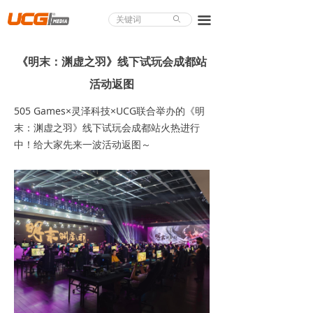
About UCG
끀
ꄙ
首页
《明末：渊虚之羽》线下试玩会成都站
游戏评测
活动返图
业界论道
505 Games×灵泽科技×UCG联合举办的《明
末：渊虚之羽》线下试玩会成都站火热进行
天下聚会
中！给大家先来一波活动返图～ ​​​
游戏视频
商城精品
游戏大赏
小程序
个人中心