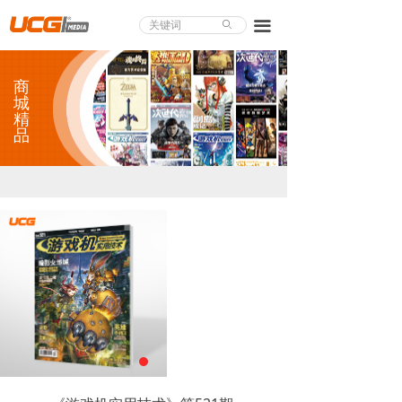
About UCG
끀
ꄙ
首页
商
游戏评测
城
精
品
业界论道
天下聚会
游戏视频
商城精品
游戏大赏
小程序
个人中心