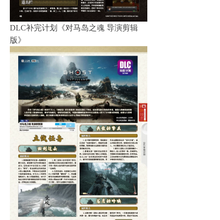
DLC补完计划《对马岛之魂 导演剪辑
版》