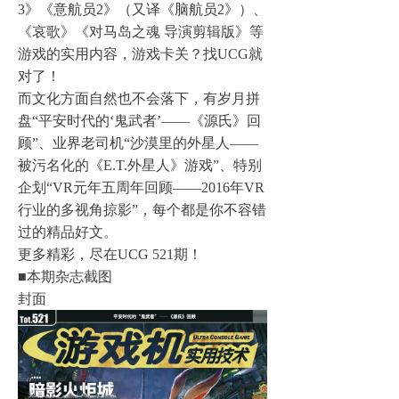
3》《意航员2》（又译《脑航员2》）、
《哀歌》《对马岛之魂 导演剪辑版》等
游戏的实用内容，游戏卡关？找UCG就
对了！
而文化方面自然也不会落下，有岁月拼
盘“平安时代的‘鬼武者’——《源氏》回
顾”、业界老司机“沙漠里的外星人——
被污名化的《E.T.外星人》游戏”、特别
企划“VR元年五周年回顾——2016年VR
行业的多视角掠影”，每个都是你不容错
过的精品好文。
更多精彩，尽在UCG 521期！
■本期杂志截图
封面