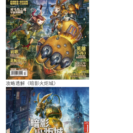
攻略透解《暗影火炬城》