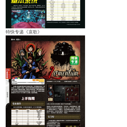
特快专递《哀歌》