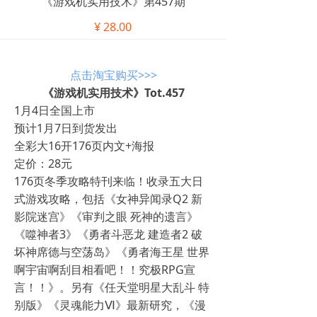
《游戏机实用技术》第457期
¥
28.00
点击淘宝购买>>>
《游戏机实用技术》Tot.457
1月4日全国上市
预计1月7日到货发出
全彩大16开176页内文+海报
定价：28元
176页冬季攻略特刊来临！收录五大日
式游戏攻略，包括《女神异闻录Q2 新
影院迷宫》《审判之眼 死神的遗言》
《噬神者3》《勇者斗恶龙 建造者2 破
坏神席德与空荡岛》《勇者海王星 世界
啊宇宙啊刮目相看吧！！究极RPG宣
言！！》。另有《任天堂明星大乱斗 特
别版》《灵魂能力Ⅵ》最新研究，《漫