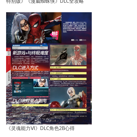
特别版》《漫威蜘蛛侠》DLC全攻略
《灵魂能力Ⅵ》DLC角色2B心得