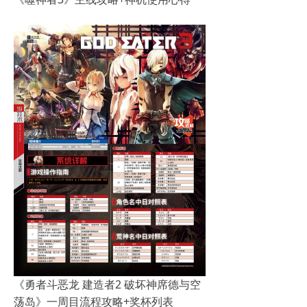
《勇者斗恶龙 建造者2 破坏神席德与空
荡岛》一周目流程攻略+奖杯列表