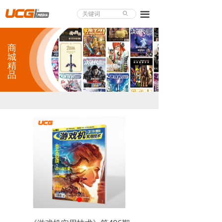
About UCG
끀
ꄙ
首页
商
游戏评测
城
精
品
业界论道
天下聚会
游戏视频
商城精品
游戏大赏
小程序
个人中心