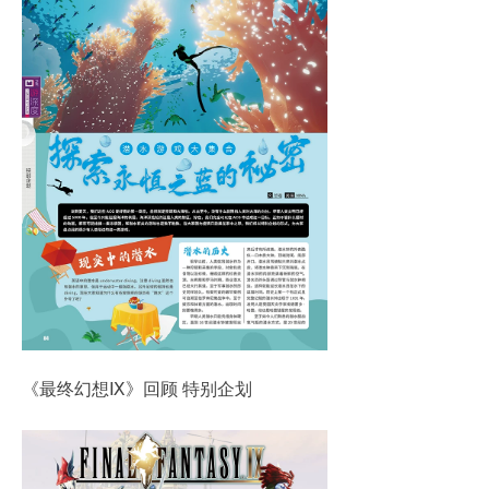
《最终幻想Ⅸ》回顾 特别企划