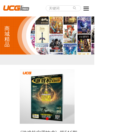
About UCG
끀
ꄙ
首页
商
游戏评测
城
精
品
业界论道
天下聚会
游戏视频
商城精品
游戏大赏
小程序
个人中心