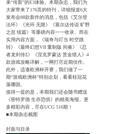
来“传新”的E3体验。本期杂志，我们为
大家带来了176页的特刊，详细报道6大
发布会88款新作的消息，包括《艾尔登
法环》《光环 无限》《塞尔达传说 旷野
之息 续篇》等重磅内容一一收录。而在
实用内容方面，《瑞奇与叮当 时空跳
转》《最终幻想VII 重制版 间奏》《忍
者龙剑传Σ》《涅克罗蒙达 赏金猎人》4
款游戏攻略详解，一网打尽近期佳作。
此外，适逢欧洲杯开赛，我们做了一
期“游戏欧洲杯”特别企划，看看桂冠花
落哪国。
值得一提的是，本期我们还会随书赠送
《密特罗德 生存恐惧》的精美海报。更
多精彩内容，尽在UCG 516期！
■本期杂志截图
封面与目录