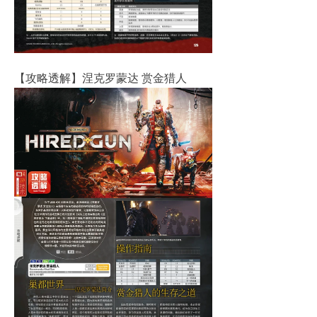
【攻略透解】涅克罗蒙达 赏金猎人