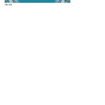
海报
点击淘宝购买>>>
购前说明
·
此页面所展示的商品/服务的标题、价格、详情等信息由店铺经营都发
布；其真实性、准确性和合法性由店铺经营都负责。如消费对商品、服
务的标题、价格、详情等任何信