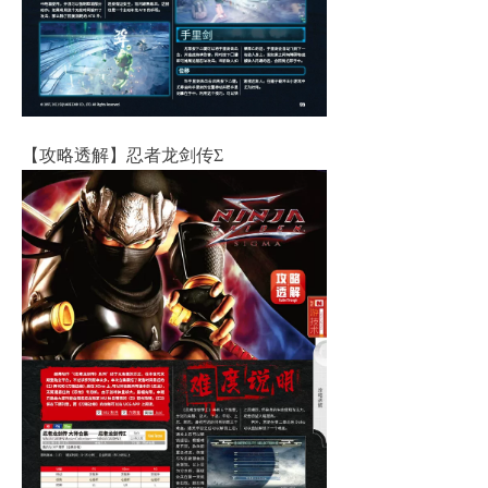
【攻略透解】忍者龙剑传Σ