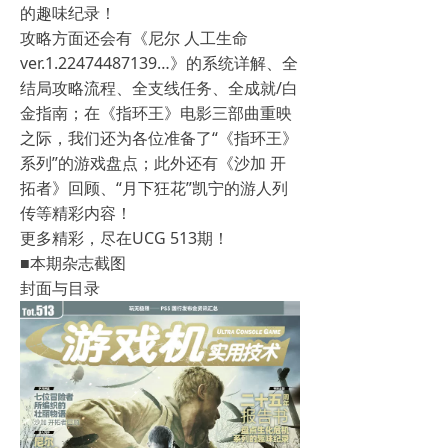
的趣味纪录！
攻略方面还会有《尼尔 人工生命
ver.1.22474487139…》的系统详解、全
结局攻略流程、全支线任务、全成就/白
金指南；在《指环王》电影三部曲重映
之际，我们还为各位准备了“《指环王》
系列”的游戏盘点；此外还有《沙加 开
拓者》回顾、“月下狂花”凯宁的游人列
传等精彩内容！
更多精彩，尽在UCG 513期！
■本期杂志截图
封面与目录