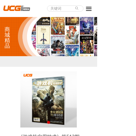
About UCG
끀
ꄙ
首页
商
游戏评测
城
精
品
业界论道
天下聚会
游戏视频
商城精品
游戏大赏
小程序
个人中心