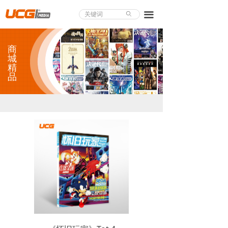
About UCG
끀
ꄙ
首页
商
游戏评测
城
精
品
业界论道
天下聚会
游戏视频
商城精品
游戏大赏
小程序
个人中心