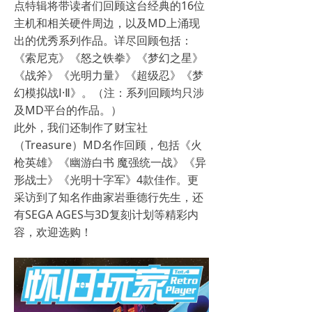
点特辑将带读者们回顾这台经典的16位
主机和相关硬件周边，以及MD上涌现
出的优秀系列作品。详尽回顾包括：
《索尼克》《怒之铁拳》《梦幻之星》
《战斧》《光明力量》《超级忍》《梦
幻模拟战Ⅰ·Ⅱ》。（注：系列回顾均只涉
及MD平台的作品。）
此外，我们还制作了财宝社
（Treasure）MD名作回顾，包括《火
枪英雄》《幽游白书 魔强统一战》《异
形战士》《光明十字军》4款佳作。更
采访到了知名作曲家岩垂德行先生，还
有SEGA AGES与3D复刻计划等精彩内
容，欢迎选购！