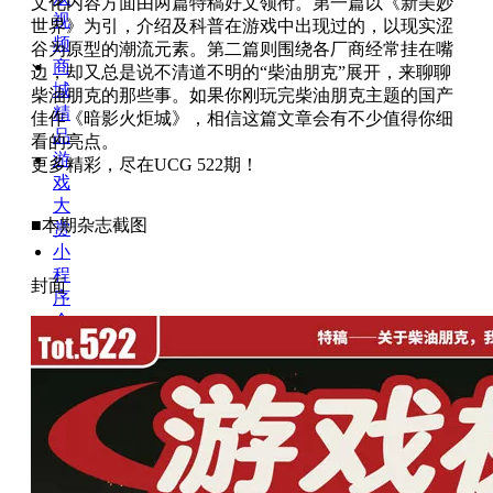
文化内容方面由两篇特稿好文领衔。第一篇以《新美妙
视
世界》为引，介绍及科普在游戏中出现过的，以现实涩
频
谷为原型的潮流元素。第二篇则围绕各厂商经常挂在嘴
商
边，却又总是说不清道不明的“柴油朋克”展开，来聊聊
城
柴油朋克的那些事。如果你刚玩完柴油朋克主题的国产
精
佳作《暗影火炬城》，相信这篇文章会有不少值得你细
品
看的亮点。
游
更多精彩，尽在UCG 522期！
戏
大
■本期杂志截图
赏
小
程
封面
序
个
人
中
心