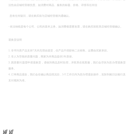
法性由店铺经营都负责。如消费对商品、服务的标题、价格、详情等任何信
息有任何疑问，请在购买前与店铺经营都沟通确认。
·
依法纳税是每个公司、公民的基本义务。如消费都需要发票，请在购买前联系店铺经营都确认。
退换货说明
1. 非书刊类产品支持7天内无理由退货，但产品不得影响二次销售。运费由买家承担。
2. 非人为导致的质量问题，商家为本商品提供1年质保。
3. 因质量问题需申请退换货，请收到商品及时拍照，并联系在线客服，我们会尽快为您办理退换货
服务。
4. 订单商品退款，我们会在确认商品情况后，5个工作日内为您办理退款操作，实际到账日以银行及
支付规则为准。
商
城
넳
넲