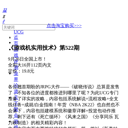
끀
ꁲ
ꄙ
点击淘宝购买>>>
About
UCG
UCG,游戏机实用技术,游戏攻略,主机游戏,单机游戏
首
页
《游戏机实用技术》第522期
游
戏
9月26日全国上市！
评
全彩大16开112页内文
测
定价：19.8元
业
界
论
各位翘首期盼的JRPG大作——《破晓传说》总算是发售
道
了，不知各位的进度都推进到哪里了呢？为此UCG专门
天
准备了详实的攻略，内容包括系统解说+流程攻略+全支
下
线任务+成就/白金指南！年货《NBA 2K22》也自然也不
聚
会落下，内容包括建模系统和徽章详解+投篮包动作推
会
荐。剩下还有《死亡循环》《风来之国》《分享同乐 瓦
游
力欧制造》的相关精彩内容！
戏