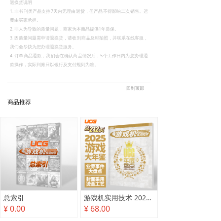
退换货说明
1. 非书刊类产品支持7天内无理由退货，但产品不得影响二次销售。运
费由买家承担。
2. 非人为导致的质量问题，商家为本商品提供1年质保。
3. 因质量问题需申请退换货，请收到商品及时拍照，并联系在线客服，
我们会尽快为您办理退换货服务。
4. 订单商品退款，我们会在确认商品情况后，5个工作日内为您办理退
款操作，实际到账日以银行及支付规则为准。
回到顶部
商品推荐
总索引
游戏机实用技术 2025年度盘点
¥ 0.00
¥ 68.00