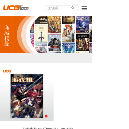
About UCG
끀
ꄙ
首页
商
游戏评测
城
精
品
业界论道
天下聚会
游戏视频
商城精品
游戏大赏
小程序
个人中心