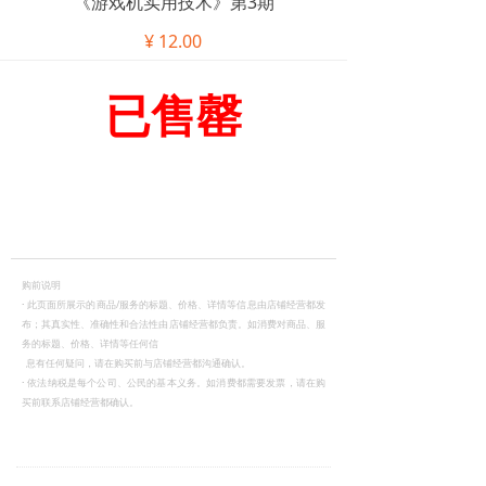
《游戏机实用技术》第3期
¥
12.00
已售罄
购前说明
·
此页面所展示的商品/服务的标题、价格、详情等信息由店铺经营都发
布；其真实性、准确性和合法性由店铺经营都负责。如消费对商品、服
务的标题、价格、详情等任何信
息有任何疑问，请在购买前与店铺经营都沟通确认。
·
依法纳税是每个公司、公民的基本义务。如消费都需要发票，请在购
买前联系店铺经营都确认。