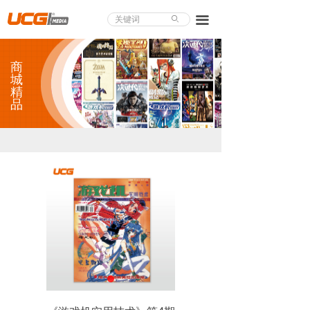
About UCG
끀
ꄙ
首页
商
游戏评测
城
精
品
业界论道
天下聚会
游戏视频
商城精品
游戏大赏
小程序
个人中心