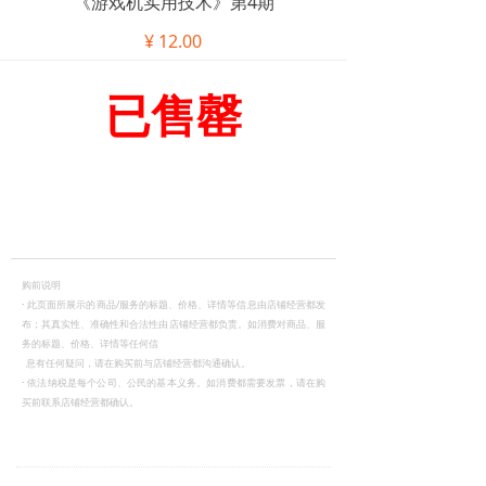
《游戏机实用技术》第4期
¥
12.00
已售罄
购前说明
·
此页面所展示的商品/服务的标题、价格、详情等信息由店铺经营都发
布；其真实性、准确性和合法性由店铺经营都负责。如消费对商品、服
务的标题、价格、详情等任何信
息有任何疑问，请在购买前与店铺经营都沟通确认。
·
依法纳税是每个公司、公民的基本义务。如消费都需要发票，请在购
买前联系店铺经营都确认。