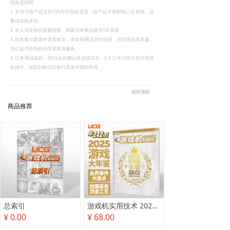
退换货说明
1. 非书刊类产品支持7天内无理由退货，但产品不得影响二次销售。运
费由买家承担。
2. 非人为导致的质量问题，商家为本商品提供1年质保。
3. 因质量问题需申请退换货，请收到商品及时拍照，并联系在线客服，
我们会尽快为您办理退换货服务。
4. 订单商品退款，我们会在确认商品情况后，5个工作日内为您办理退
款操作，实际到账日以银行及支付规则为准。
回到顶部
商品推荐
总索引
游戏机实用技术 2025年度盘点
¥ 0.00
¥ 68.00