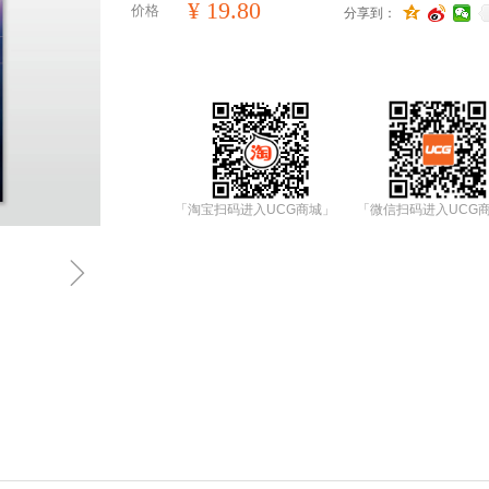
¥
19.80
价格
分享到：
「淘宝扫码进入UCG商城」
「微信扫码进入UCG
ꁇ