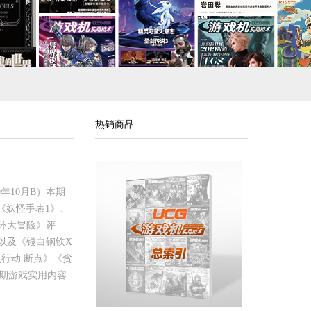
热销商品
年10月B）本期
《妖怪手表1》、
身环大冒险》评
，以及《银白钢铁X
《幽灵行动 断点》《贪
近期游戏实用内容