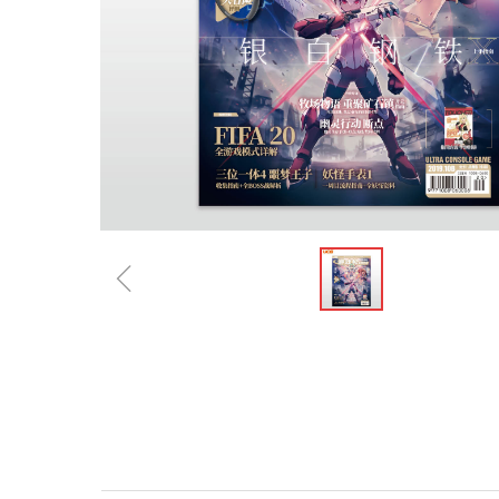
ꁆ
规格参数