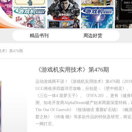
精品书刊
周边好货
术》第476期
《游戏机实用技术》第476期
运动游戏两不误！《游戏机实用技术》第476期（2019
UCG将收录四篇详尽攻略，分别是：《壁中精灵》、
《三位一体4 噩梦王子》、《FIFA 20》。更有《健
测、知名开发商AlphaDream破产始末两篇深度特稿
The Out Of Gunvolt》《牧场物语 重聚矿石镇》
婪之秋》《侍魂 晓》等多款作品的特快及研究，将
一网打尽。