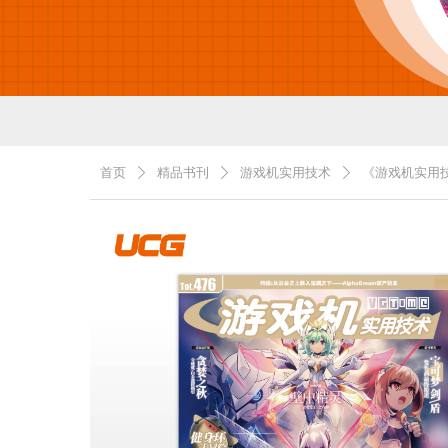
首页
精品书刊
游戏机实用技术
《游戏机实用技
ꄲ
ꄲ
ꄲ