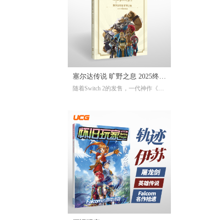
塞尔达传说 旷野之息 2025终极
随着Switch 2的发售，一代神作《旷
攻略本
野之息》推出了追加新要素新功能
的NS2版。《2025终极攻略本》在大
受好评的完全攻略本基础上，增加
了16页全新内容，总页数达到了316
页。新增内容包括NS2版详解、ZEL
DA NOTES指南，以及新增的125个
塞尔达声之记忆的收集地图及其内
容！