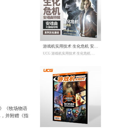
已经帮你全部整合完毕。2025年度
的游戏资讯，看这一本就足够。
继承自UCG每年的年度特辑及合
刊，我们最经典的游戏大年鉴、游
戏大盘点栏目依然在线；年年有今
日岁岁有今朝，UCG小编们心目中
的年度十佳游戏也将在此揭晓，辅
游戏机实用技术 生化危机 安魂
以聚众锐评环节，想要来围观吐槽
UCG 游戏机实用技术 生化危机 安
的朋友们也请绝对不要放过。此
曲特辑
魂曲特辑 生化危机9攻略
外，我们还有针对今年热点话题量
身定制的特别企划，以及时隔一年
多打赢复活赛的攻略栏目“实用至上
主义”——最全面的游戏盘点，最详
尽的年鉴资料，更有小而美周边随
限定版档位一起赠送，收藏价值妥
妥拉满！
lt》《牧场物语
尽，并附赠《指