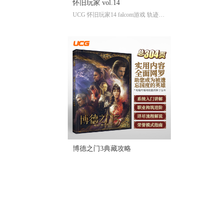
怀旧玩家 vol.14
UCG 怀旧玩家14 falcom游戏 轨迹系
列 伊苏系列 屠龙剑系列
博德之门3典藏攻略