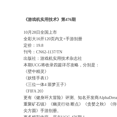
《游戏机实用技术》第476期
10月28日全国上市
全彩大16开120页内文+手游别册
定价：19.8
刊号：CN62-1137/TN
出版社：游戏机实用技术杂志社
本期UCG将收录四篇详尽攻略，分别是：
《壁中精灵》
《妖怪手表1》
《三位一体4 噩梦王子》
《FIFA 20》
更有《健身环大冒险》评测、知名开发商AlphaDream
重聚矿石镇》《幽灵行动 断点》《贪婪之秋》《
尖方圆》手游别册。