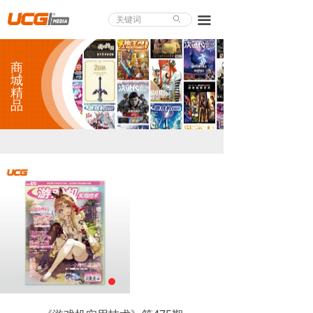
About UCG
끀
ꄙ
首页
商
游戏评测
城
精
品
业界论道
天下聚会
游戏视频
商城精品
游戏大赏
小程序
个人中心