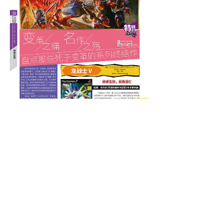
本期赠品：《怪物猎人 世界 冰原世纪》精美
海报+《GALAXY PC游戏别册》