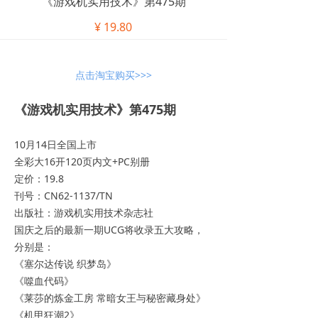
《游戏机实用技术》第475期
¥
19.80
点击淘宝购买>>>
《游戏机实用技术》第475期
10月14日全国上市
全彩大16开120页内文+PC别册
定价：19.8
刊号：CN62-1137/TN
出版社：游戏机实用技术杂志社
国庆之后的最新一期UCG将收录五大攻略，
分别是：
《塞尔达传说 织梦岛》
《噬血代码》
《莱莎的炼金工房 常暗女王与秘密藏身处》
《机甲狂潮2》