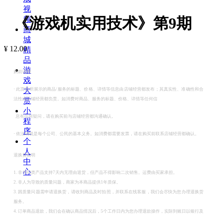
视
《游戏机实用技术》第9期
频
商
城
¥
12.00
精
品
游
购前说明
戏
大
·
此页面所展示的商品/服务的标题、价格、详情等信息由店铺经营都发布；其真实性、准确性和合
赏
法性由店铺经营都负责。如消费对商品、服务的标题、价格、详情等任何信
小
息有任何疑问，请在购买前与店铺经营都沟通确认。
程
序
·
依法纳税是每个公司、公民的基本义务。如消费都需要发票，请在购买前联系店铺经营都确认。
个
人
退换货说明
中
心
1. 非书刊类产品支持7天内无理由退货，但产品不得影响二次销售。运费由买家承担。
2. 非人为导致的质量问题，商家为本商品提供1年质保。
3. 因质量问题需申请退换货，请收到商品及时拍照，并联系在线客服，我们会尽快为您办理退换货
服务。
4. 订单商品退款，我们会在确认商品情况后，5个工作日内为您办理退款操作，实际到账日以银行及