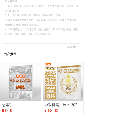
退换货说明
1. 非书刊类产品支持7天内无理由退货，但产品不得影响二次销售。运
费由买家承担。
2. 非人为导致的质量问题，商家为本商品提供1年质保。
3. 因质量问题需申请退换货，请收到商品及时拍照，并联系在线客服，
我们会尽快为您办理退换货服务。
4. 订单商品退款，我们会在确认商品情况后，5个工作日内为您办理退
款操作，实际到账日以银行及支付规则为准。
回到顶部
商品推荐
总索引
游戏机实用技术 2025年度盘点
¥ 0.00
¥ 68.00