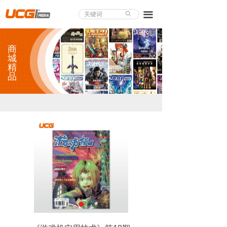
About UCG
끀
ꄙ
首页
商
游戏评测
城
精
品
业界论道
天下聚会
游戏视频
商城精品
游戏大赏
小程序
个人中心