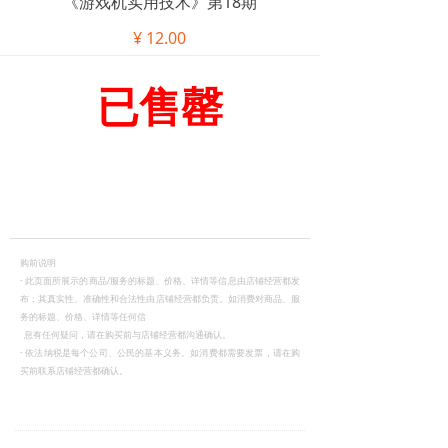
《游戏机实用技术》第18期
¥
12.00
已售罄
购前说明
·
此页面所展示的商品/服务的标题、价格、详情等信息由店铺经营都发
布；其真实性、准确性和合法性由店铺经营都负责。如消费对商品、服
务的标题、价格、详情等任何信
息有任何疑问，请在购买前与店铺经营都沟通确认。
·
依法纳税是每个公司、公民的基本义务。如消费都需要发票，请在购
买前联系店铺经营都确认。