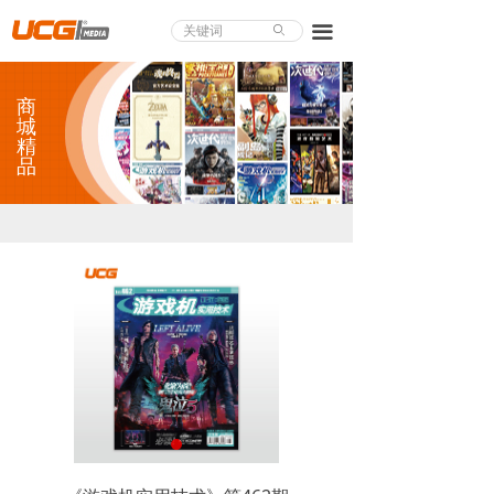
About UCG
끀
ꄙ
首页
商
游戏评测
城
精
品
业界论道
天下聚会
游戏视频
商城精品
游戏大赏
小程序
个人中心