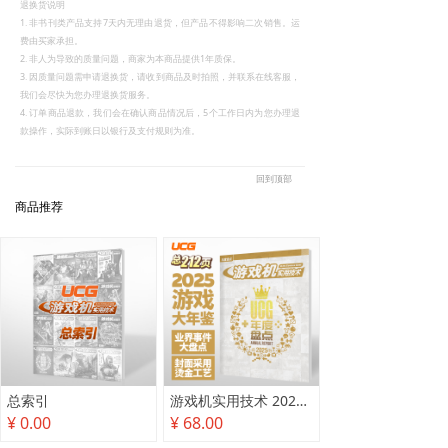
退换货说明
1. 非书刊类产品支持7天内无理由退货，但产品不得影响二次销售。运
费由买家承担。
2. 非人为导致的质量问题，商家为本商品提供1年质保。
3. 因质量问题需申请退换货，请收到商品及时拍照，并联系在线客服，
我们会尽快为您办理退换货服务。
4. 订单商品退款，我们会在确认商品情况后，5个工作日内为您办理退
款操作，实际到账日以银行及支付规则为准。
回到顶部
商品推荐
总索引
游戏机实用技术 2025年度盘点
¥ 0.00
¥ 68.00