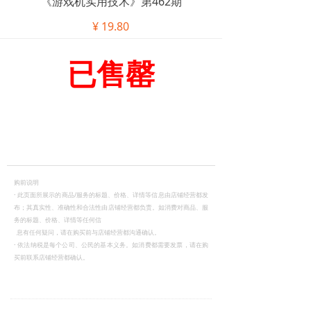
《游戏机实用技术》第462期
¥
19.80
已售罄
购前说明
·
此页面所展示的商品/服务的标题、价格、详情等信息由店铺经营都发
布；其真实性、准确性和合法性由店铺经营都负责。如消费对商品、服
务的标题、价格、详情等任何信
息有任何疑问，请在购买前与店铺经营都沟通确认。
·
依法纳税是每个公司、公民的基本义务。如消费都需要发票，请在购
买前联系店铺经营都确认。