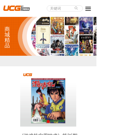
About UCG
끀
ꄙ
首页
商
游戏评测
城
精
品
业界论道
天下聚会
游戏视频
商城精品
游戏大赏
小程序
个人中心