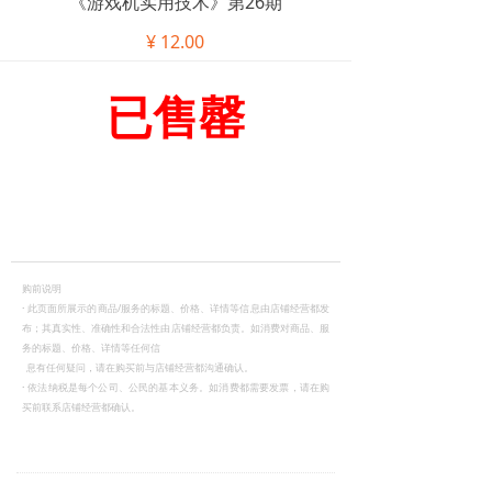
《游戏机实用技术》第26期
¥
12.00
已售罄
购前说明
·
此页面所展示的商品/服务的标题、价格、详情等信息由店铺经营都发
布；其真实性、准确性和合法性由店铺经营都负责。如消费对商品、服
务的标题、价格、详情等任何信
息有任何疑问，请在购买前与店铺经营都沟通确认。
·
依法纳税是每个公司、公民的基本义务。如消费都需要发票，请在购
买前联系店铺经营都确认。