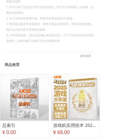
退换货说明
1. 非书刊类产品支持7天内无理由退货，但产品不得影响二次销售。运
费由买家承担。
2. 非人为导致的质量问题，商家为本商品提供1年质保。
3. 因质量问题需申请退换货，请收到商品及时拍照，并联系在线客服，
我们会尽快为您办理退换货服务。
4. 订单商品退款，我们会在确认商品情况后，5个工作日内为您办理退
款操作，实际到账日以银行及支付规则为准。
回到顶部
商品推荐
总索引
游戏机实用技术 2025年度盘点
¥ 0.00
¥ 68.00