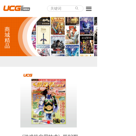
About UCG
끀
ꄙ
首页
商
游戏评测
城
精
品
业界论道
天下聚会
游戏视频
商城精品
游戏大赏
小程序
个人中心