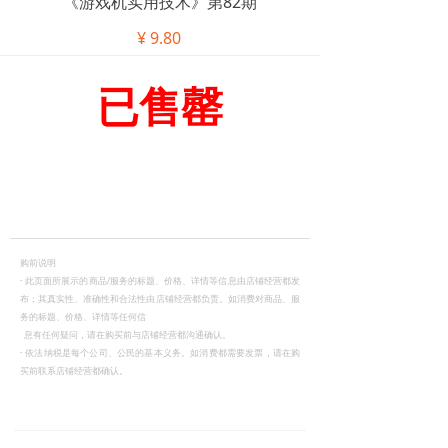
《游戏机实用技术》第82期
¥
9.80
已售罄
购前说明
·
此页面所展示的商品/服务的标题、价格、详情等信息由店铺经营都发
布；其真实性、准确性和合法性由店铺经营都负责。如消费对商品、服
务的标题、价格、详情等任何信
息有任何疑问，请在购买前与店铺经营都沟通确认。
·
依法纳税是每个公司、公民的基本义务。如消费都需要发票，请在购
买前联系店铺经营都确认。