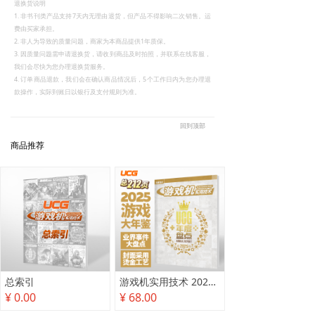
退换货说明
1. 非书刊类产品支持7天内无理由退货，但产品不得影响二次销售。运
费由买家承担。
2. 非人为导致的质量问题，商家为本商品提供1年质保。
3. 因质量问题需申请退换货，请收到商品及时拍照，并联系在线客服，
我们会尽快为您办理退换货服务。
4. 订单商品退款，我们会在确认商品情况后，5个工作日内为您办理退
款操作，实际到账日以银行及支付规则为准。
回到顶部
商品推荐
总索引
游戏机实用技术 2025年度盘点
¥ 0.00
¥ 68.00