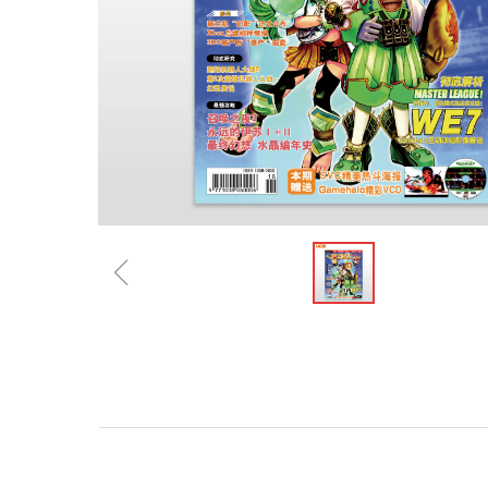
ꁆ
规格参数