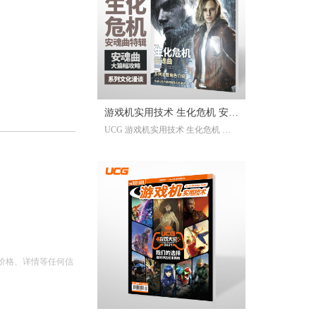
已经帮你全部整合完毕。2025年度
的游戏资讯，看这一本就足够。
继承自UCG每年的年度特辑及合
刊，我们最经典的游戏大年鉴、游
戏大盘点栏目依然在线；年年有今
日岁岁有今朝，UCG小编们心目中
的年度十佳游戏也将在此揭晓，辅
游戏机实用技术 生化危机 安魂
以聚众锐评环节，想要来围观吐槽
UCG 游戏机实用技术 生化危机 安
的朋友们也请绝对不要放过。此
曲特辑
魂曲特辑 生化危机9攻略
外，我们还有针对今年热点话题量
身定制的特别企划，以及时隔一年
多打赢复活赛的攻略栏目“实用至上
主义”——最全面的游戏盘点，最详
尽的年鉴资料，更有小而美周边随
限定版档位一起赠送，收藏价值妥
妥拉满！
价格、详情等任何信