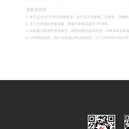
退换货说明
1. 本产品支持7天内无理由退货，但产品不得影响二次销售。运费
2. 非人为导致的质量问题，商家为本商品提供1年质保。
3. 因质量问题需申请退换货，请收到商品及时拍照，并联系在线客
4. 订单商品退款，我们会在确认商品情况后，5个工作日内为您办