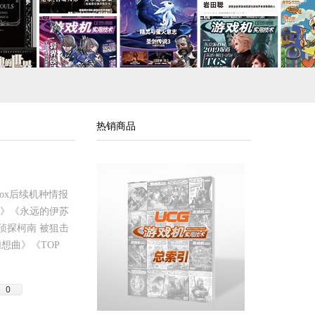
热销商品
box后续机种情报
3》《永远的伊苏
侦探柯南 被狙击
想曲》《TOP
0