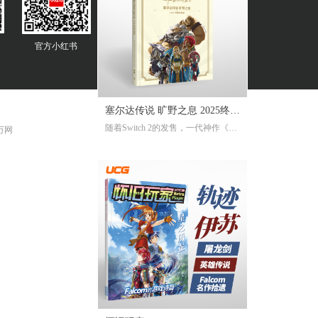
官方
小红书
塞尔达传说 旷野之息 2025终极
随着Switch 2的发售，一代神作《旷
 万网
攻略本
野之息》推出了追加新要素新功能
的NS2版。《2025终极攻略本》在大
受好评的完全攻略本基础上，增加
了16页全新内容，总页数达到了316
页。新增内容包括NS2版详解、ZEL
DA NOTES指南，以及新增的125个
塞尔达声之记忆的收集地图及其内
容！