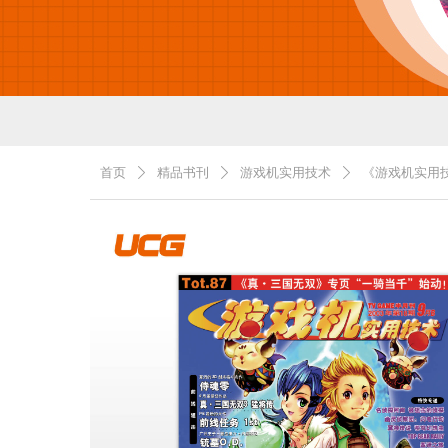
首页
精品书刊
游戏机实用技术
《游戏机实用技
ꄲ
ꄲ
ꄲ