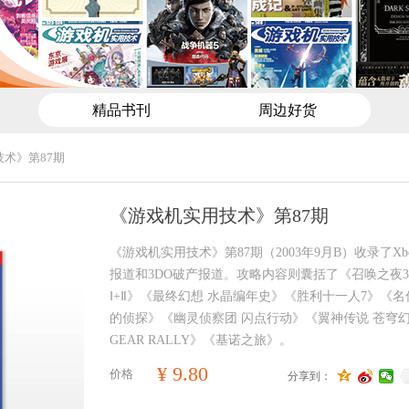
精品书刊
周边好货
术》第87期
《游戏机实用技术》第87期
《游戏机实用技术》第87期（2003年9月B）收录了X
报道和3DO破产报道。攻略内容则囊括了《召唤之夜
Ⅰ+Ⅱ》《最终幻想 水晶编年史》《胜利十一人7》《名
的侦探》《幽灵侦察团 闪点行动》《翼神传说 苍穹幻
GEAR RALLY》《基诺之旅》。
¥
9.80
价格
分享到：