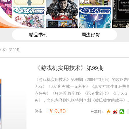
精品书刊
周边好货
术》第99期
《游戏机实用技术》第99期
《游戏机实用技术》第99期（2004年3月B）的攻略
无双》《007 所有或一无所有》《真女神转生Ⅲ 狂热
点任务》《狂热噗哟噗哟》《忍者龙剑传》《FF X-2
务》，文化内容则包括特别企划《彼氏彼女的故事》
¥
9.80
价格
分享到：