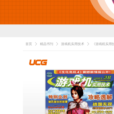
首页
精品书刊
游戏机实用技术
《游戏机实用技
ꄲ
ꄲ
ꄲ