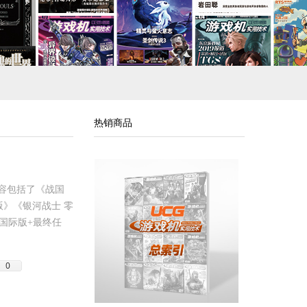
热销商品
内容包括了《战国
版》《银河战士 零
 国际版+最终任
。
0