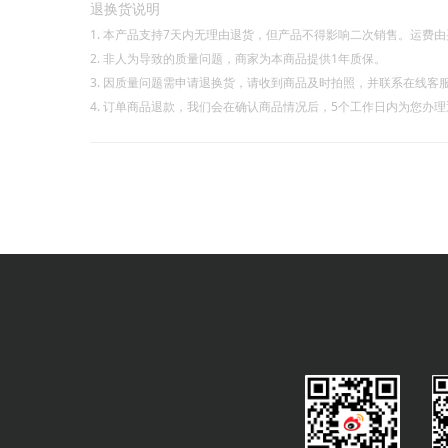
退换货说明
1. 本产品支持7天内无理由退货，但产品不得影响二次销售。运费
2. 非人为导致的质量问题，商家为本商品提供1年质保。
3. 因质量问题需申请退换货，请收到商品及时拍照，并联系在线客
4. 订单商品退款，我们会在确认商品情况后，5个工作日内为您办