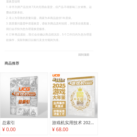
退换货说明
1. 非书刊类产品支持7天内无理由退货，但产品不得影响二次销售。运
费由买家承担。
2. 非人为导致的质量问题，商家为本商品提供1年质保。
3. 因质量问题需申请退换货，请收到商品及时拍照，并联系在线客服，
我们会尽快为您办理退换货服务。
4. 订单商品退款，我们会在确认商品情况后，5个工作日内为您办理退
款操作，实际到账日以银行及支付规则为准。
回到顶部
商品推荐
总索引
游戏机实用技术 2025年度盘点
¥ 0.00
¥ 68.00