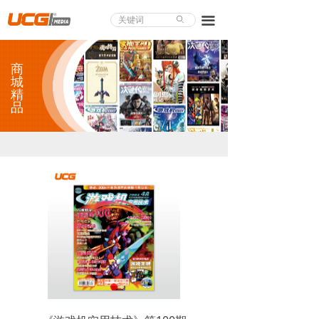
About UCG
끀
ꄙ
首页
商
游戏评测
城
精
品
业界论道
天下聚会
游戏视频
商城精品
游戏大赏
小程序
个人中心