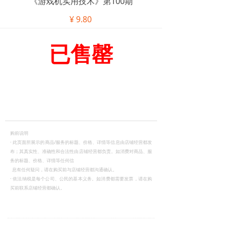
《游戏机实用技术》第100期
¥
9.80
已售罄
购前说明
·
此页面所展示的商品/服务的标题、价格、详情等信息由店铺经营都发
布；其真实性、准确性和合法性由店铺经营都负责。如消费对商品、服
务的标题、价格、详情等任何信
息有任何疑问，请在购买前与店铺经营都沟通确认。
·
依法纳税是每个公司、公民的基本义务。如消费都需要发票，请在购
买前联系店铺经营都确认。