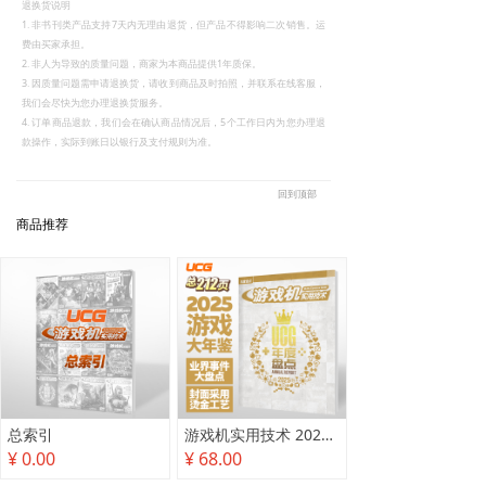
退换货说明
1. 非书刊类产品支持7天内无理由退货，但产品不得影响二次销售。运
费由买家承担。
2. 非人为导致的质量问题，商家为本商品提供1年质保。
3. 因质量问题需申请退换货，请收到商品及时拍照，并联系在线客服，
我们会尽快为您办理退换货服务。
4. 订单商品退款，我们会在确认商品情况后，5个工作日内为您办理退
款操作，实际到账日以银行及支付规则为准。
回到顶部
商品推荐
总索引
游戏机实用技术 2025年度盘点
¥ 0.00
¥ 68.00