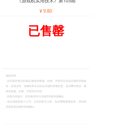
《游戏机实用技术》第103期
¥
9.80
已售罄
购前说明
·
此页面所展示的商品/服务的标题、价格、详情等信息由店铺经营都发
布；其真实性、准确性和合法性由店铺经营都负责。如消费对商品、服
务的标题、价格、详情等任何信
息有任何疑问，请在购买前与店铺经营都沟通确认。
·
依法纳税是每个公司、公民的基本义务。如消费都需要发票，请在购
买前联系店铺经营都确认。