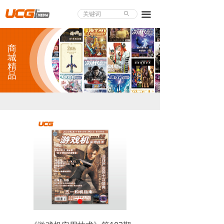
About UCG
끀
ꄙ
首页
商
游戏评测
城
精
品
业界论道
天下聚会
游戏视频
商城精品
游戏大赏
小程序
个人中心