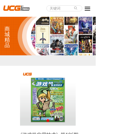
About UCG
끀
ꄙ
首页
商
游戏评测
城
精
品
业界论道
天下聚会
游戏视频
商城精品
游戏大赏
小程序
个人中心