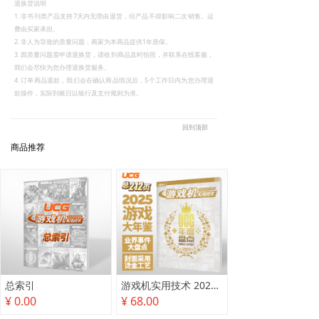
退换货说明
1. 非书刊类产品支持7天内无理由退货，但产品不得影响二次销售。运
费由买家承担。
2. 非人为导致的质量问题，商家为本商品提供1年质保。
3. 因质量问题需申请退换货，请收到商品及时拍照，并联系在线客服，
我们会尽快为您办理退换货服务。
4. 订单商品退款，我们会在确认商品情况后，5个工作日内为您办理退
款操作，实际到账日以银行及支付规则为准。
回到顶部
商品推荐
总索引
游戏机实用技术 2025年度盘点
¥ 0.00
¥ 68.00