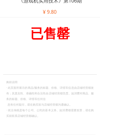
《游戏机实用技术》第106期
¥
9.80
已售罄
购前说明
·
此页面所展示的商品/服务的标题、价格、详情等信息由店铺经营都发
布；其真实性、准确性和合法性由店铺经营都负责。如消费对商品、服
务的标题、价格、详情等任何信
息有任何疑问，请在购买前与店铺经营都沟通确认。
·
依法纳税是每个公司、公民的基本义务。如消费都需要发票，请在购
买前联系店铺经营都确认。