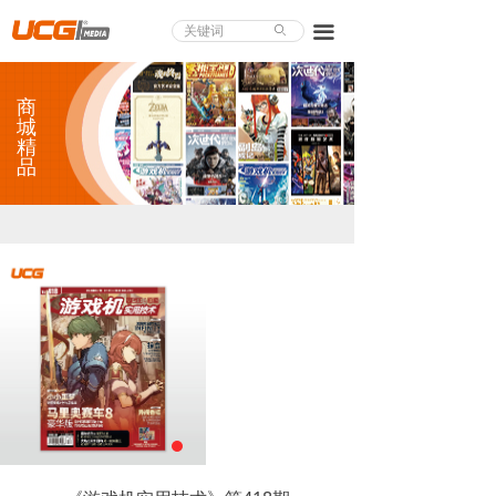
About UCG
끀
ꄙ
首页
商
游戏评测
城
精
品
业界论道
天下聚会
游戏视频
商城精品
游戏大赏
小程序
个人中心