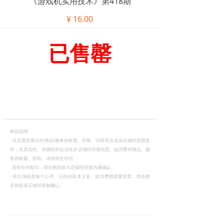
《游戏机实用技术》第418期
¥
16.00
已售罄
购前说明
·
此页面所展示的商品/服务的标题、价格、详情等信息由店铺经营都发
布；其真实性、准确性和合法性由店铺经营都负责。如消费对商品、服
务的标题、价格、详情等任何信
息有任何疑问，请在购买前与店铺经营都沟通确认。
·
依法纳税是每个公司、公民的基本义务。如消费都需要发票，请在购
买前联系店铺经营都确认。