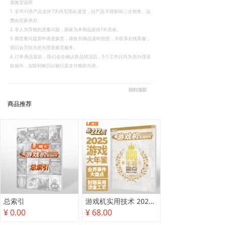
退换货说明
1. 非书刊类产品支持7天内无理由退货，但产品不得影响二次销售。运
费由买家承担。
2. 非人为导致的质量问题，商家为本商品提供1年质保。
3. 因质量问题需申请退换货，请收到商品及时拍照，并联系在线客服，
我们会尽快为您办理退换货服务。
4. 订单商品退款，我们会在确认商品情况后，5个工作日内为您办理退
款操作，实际到账日以银行及支付规则为准。
回到顶部
商品推荐
总索引
游戏机实用技术 2025年度盘点
¥ 0.00
¥ 68.00