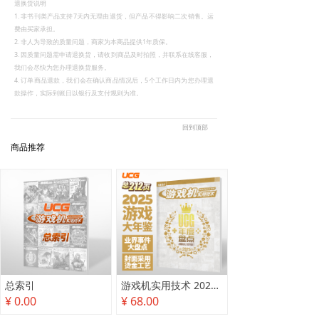
退换货说明
1. 非书刊类产品支持7天内无理由退货，但产品不得影响二次销售。运
费由买家承担。
2. 非人为导致的质量问题，商家为本商品提供1年质保。
3. 因质量问题需申请退换货，请收到商品及时拍照，并联系在线客服，
我们会尽快为您办理退换货服务。
4. 订单商品退款，我们会在确认商品情况后，5个工作日内为您办理退
款操作，实际到账日以银行及支付规则为准。
回到顶部
商品推荐
总索引
游戏机实用技术 2025年度盘点
¥ 0.00
¥ 68.00