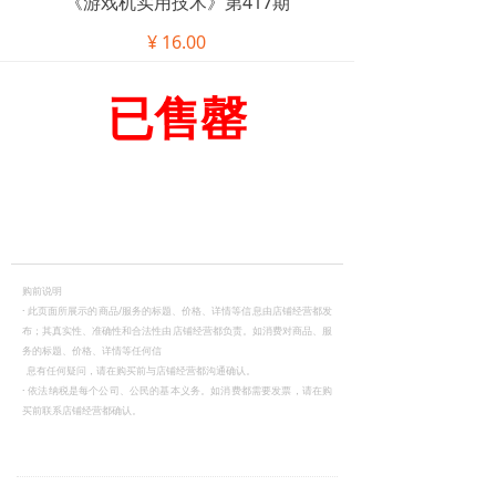
《游戏机实用技术》第417期
¥
16.00
已售罄
购前说明
·
此页面所展示的商品/服务的标题、价格、详情等信息由店铺经营都发
布；其真实性、准确性和合法性由店铺经营都负责。如消费对商品、服
务的标题、价格、详情等任何信
息有任何疑问，请在购买前与店铺经营都沟通确认。
·
依法纳税是每个公司、公民的基本义务。如消费都需要发票，请在购
买前联系店铺经营都确认。