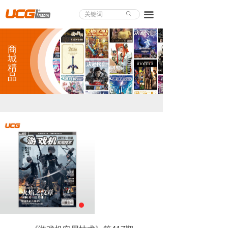
About UCG
끀
ꄙ
首页
商
游戏评测
城
精
品
业界论道
天下聚会
游戏视频
商城精品
游戏大赏
小程序
个人中心