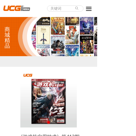
About UCG
끀
ꄙ
首页
商
游戏评测
城
精
品
业界论道
天下聚会
游戏视频
商城精品
游戏大赏
小程序
个人中心