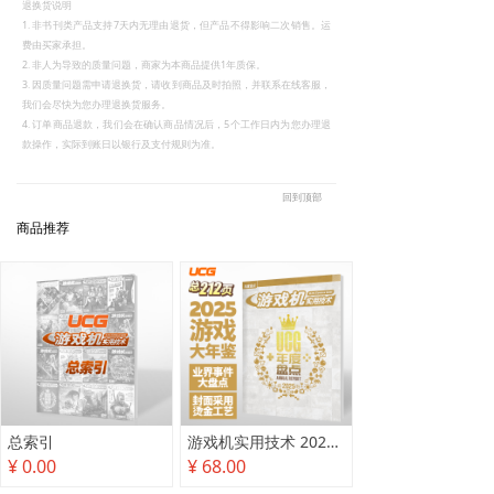
退换货说明
1. 非书刊类产品支持7天内无理由退货，但产品不得影响二次销售。运
费由买家承担。
2. 非人为导致的质量问题，商家为本商品提供1年质保。
3. 因质量问题需申请退换货，请收到商品及时拍照，并联系在线客服，
我们会尽快为您办理退换货服务。
4. 订单商品退款，我们会在确认商品情况后，5个工作日内为您办理退
款操作，实际到账日以银行及支付规则为准。
回到顶部
商品推荐
总索引
游戏机实用技术 2025年度盘点
¥ 0.00
¥ 68.00