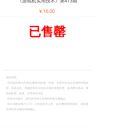
《游戏机实用技术》第413期
¥
16.00
已售罄
购前说明
·
此页面所展示的商品/服务的标题、价格、详情等信息由店铺经营都发
布；其真实性、准确性和合法性由店铺经营都负责。如消费对商品、服
务的标题、价格、详情等任何信
息有任何疑问，请在购买前与店铺经营都沟通确认。
·
依法纳税是每个公司、公民的基本义务。如消费都需要发票，请在购
买前联系店铺经营都确认。