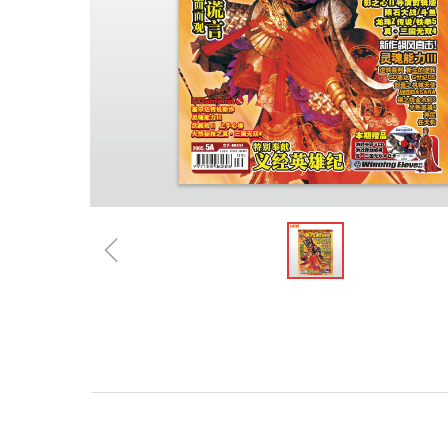
ꁆ
规格参数