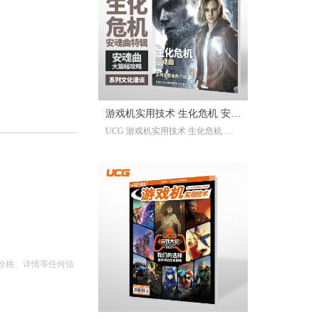
已经帮你全部整合完毕。2025年度
的游戏资讯，看这一本就足够。
继承自UCG每年的年度特辑及合
刊，我们最经典的游戏大年鉴、游
戏大盘点栏目依然在线；年年有今
日岁岁有今朝，UCG小编们心目中
的年度十佳游戏也将在此揭晓，辅
游戏机实用技术 生化危机 安魂
以聚众锐评环节，想要来围观吐槽
UCG 游戏机实用技术 生化危机 安
的朋友们也请绝对不要放过。此
曲特辑
魂曲特辑 生化危机9攻略
外，我们还有针对今年热点话题量
身定制的特别企划，以及时隔一年
多打赢复活赛的攻略栏目“实用至上
主义”——最全面的游戏盘点，最详
尽的年鉴资料，更有小而美周边随
限定版档位一起赠送，收藏价值妥
妥拉满！
价格、详情等任何信