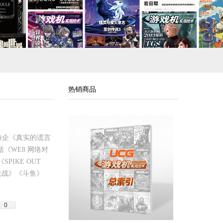
热销商品
大特企《真实的谎言
《WE8 网络对
IKE OUT
石大战》《斗鱼》
0