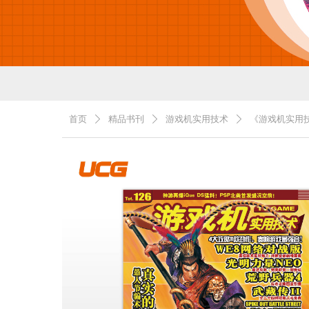
首页
精品书刊
游戏机实用技术
《游戏机实用技
ꄲ
ꄲ
ꄲ