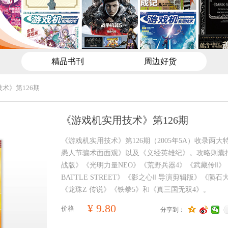
精品书刊
周边好货
术》第126期
《游戏机实用技术》第126期
《游戏机实用技术》第126期（2005年5A）收录两
愚人节骗术面面观》以及《义经英雄纪》。攻略则囊括
战版》《光明力量NEO》《荒野兵器4》《武藏传Ⅱ》《SP
BATTLE STREET》《影之心Ⅱ 导演剪辑版》《陨
《龙珠Z 传说》《铁拳5》和《真三国无双4》。
¥
9.80
价格
分享到：