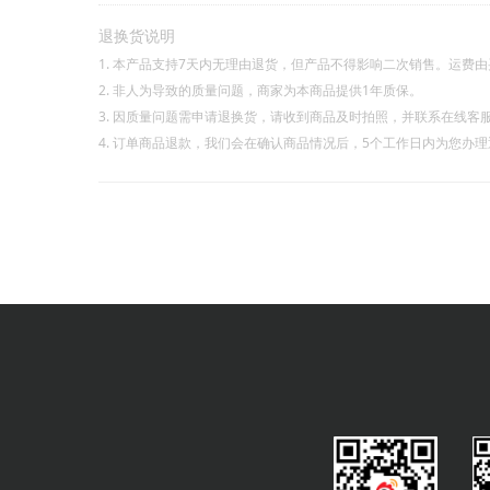
退换货说明
1. 本产品支持7天内无理由退货，但产品不得影响二次销售。运费
2. 非人为导致的质量问题，商家为本商品提供1年质保。
3. 因质量问题需申请退换货，请收到商品及时拍照，并联系在线客
4. 订单商品退款，我们会在确认商品情况后，5个工作日内为您办