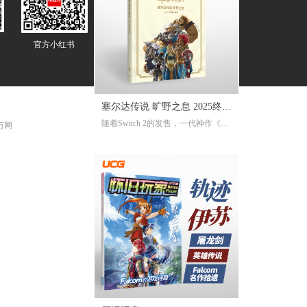
官方
小红书
塞尔达传说 旷野之息 2025终极
随着Switch 2的发售，一代神作《旷
 万网
攻略本
野之息》推出了追加新要素新功能
的NS2版。《2025终极攻略本》在大
受好评的完全攻略本基础上，增加
了16页全新内容，总页数达到了316
页。新增内容包括NS2版详解、ZEL
DA NOTES指南，以及新增的125个
塞尔达声之记忆的收集地图及其内
容！