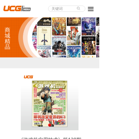
About UCG
끀
ꄙ
首页
商
游戏评测
城
精
品
业界论道
天下聚会
游戏视频
商城精品
游戏大赏
小程序
个人中心