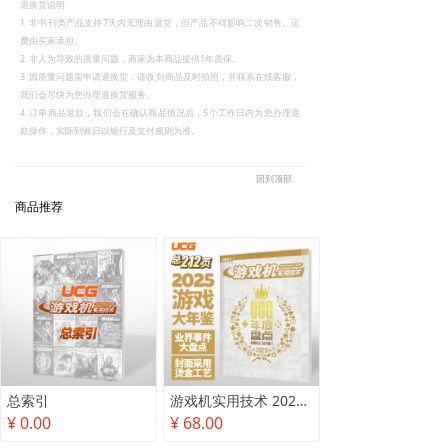
退换货说明
1. 非书刊类产品支持7天内无理由退货，但产品不得影响二次销售。运
费由买家承担。
2. 非人为导致的质量问题，商家为本商品提供1年质保。
3. 因质量问题需申请退换货，请收到商品及时拍照，并联系在线客服，
我们会尽快为您办理退换货服务。
4. 订单商品退款，我们会在确认商品情况后，5个工作日内为您办理退
款操作，实际到账日以银行及支付规则为准。
回到顶部
商品推荐
总索引
游戏机实用技术 2025年度盘点
¥ 0.00
¥ 68.00