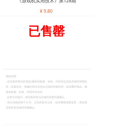
《游戏机实用技术》第128期
¥
9.80
已售罄
购前说明
·
此页面所展示的商品/服务的标题、价格、详情等信息由店铺经营都发
布；其真实性、准确性和合法性由店铺经营都负责。如消费对商品、服
务的标题、价格、详情等任何信
息有任何疑问，请在购买前与店铺经营都沟通确认。
·
依法纳税是每个公司、公民的基本义务。如消费都需要发票，请在购
买前联系店铺经营都确认。