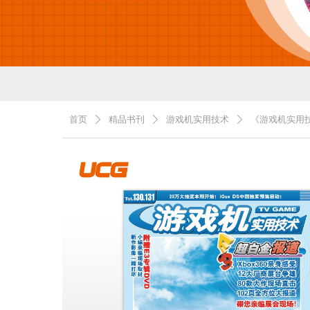
首页
精品书刊
游戏机实用技术
《游戏机实用技术
ꄲ
ꄲ
ꄲ