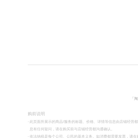
「淘
购前说明
·
此页面所展示的商品/服务的标题、价格、详情等信息由店铺经营
息有任何疑问，请在购买前与店铺经营都沟通确认。
·
依法纳税是每个公司、公民的基本义务。如消费都需要发票，请在