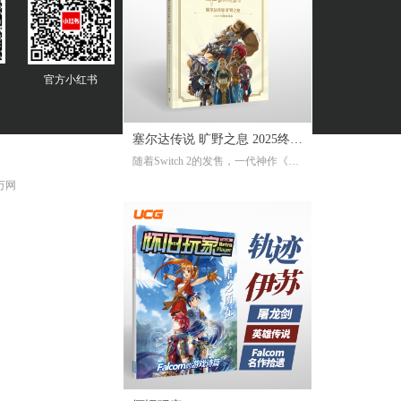
官方
小红书
塞尔达传说 旷野之息 2025终极
随着Switch 2的发售，一代神作《旷
攻略本
野之息》推出了追加新要素新功能
 万网
的NS2版。《2025终极攻略本》在大
受好评的完全攻略本基础上，增加
了16页全新内容，总页数达到了316
页。新增内容包括NS2版详解、ZEL
DA NOTES指南，以及新增的125个
塞尔达声之记忆的收集地图及其内
容！