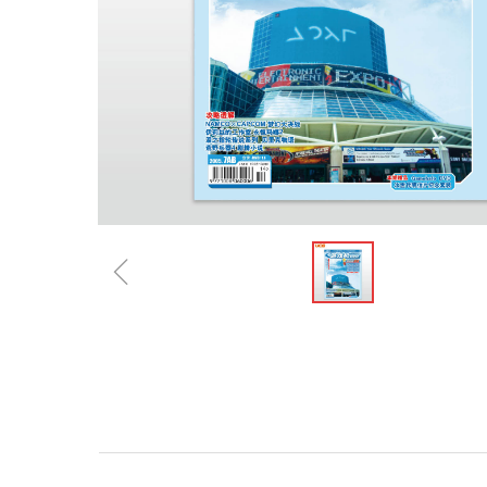
ꁆ
规格参数