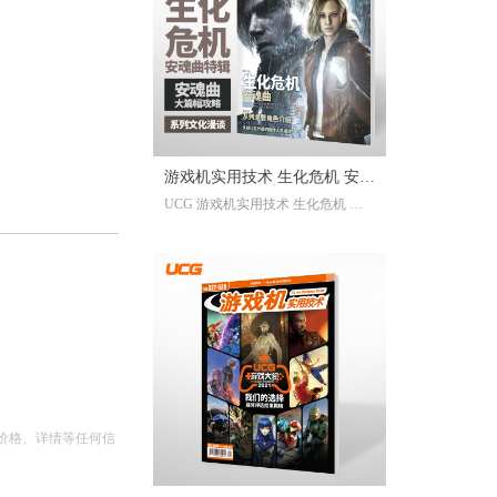
已经帮你全部整合完毕。2025年度
的游戏资讯，看这一本就足够。
继承自UCG每年的年度特辑及合
刊，我们最经典的游戏大年鉴、游
戏大盘点栏目依然在线；年年有今
日岁岁有今朝，UCG小编们心目中
的年度十佳游戏也将在此揭晓，辅
游戏机实用技术 生化危机 安魂
以聚众锐评环节，想要来围观吐槽
UCG 游戏机实用技术 生化危机 安
的朋友们也请绝对不要放过。此
曲特辑
魂曲特辑 生化危机9攻略
外，我们还有针对今年热点话题量
身定制的特别企划，以及时隔一年
多打赢复活赛的攻略栏目“实用至上
主义”——最全面的游戏盘点，最详
尽的年鉴资料，更有小而美周边随
限定版档位一起赠送，收藏价值妥
妥拉满！
价格、详情等任何信