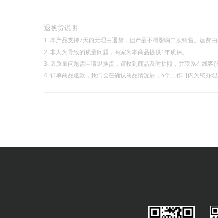
退换货说明
1. 本产品支持7天内无理由退货，但产品不得影响二次销售。运费
2. 非人为导致的质量问题，商家为本商品提供1年质保。
3. 因质量问题需申请退换货，请收到商品及时拍照，并联系在线客
4. 订单商品退款，我们会在确认商品情况后，5个工作日内为您办