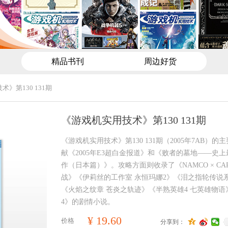
精品书刊
周边好货
》第130 131期
《游戏机实用技术》第130 131期
《游戏机实用技术》第130 131期（2005年7AB）
献《2005年E3超白金报道》和《败者的墓地——史
作（日本篇）》。攻略方面则收录了《NAMCO × CA
战》《伊莉丝的工作室 永恒玛娜2》《泪之指轮传说
《火焰之纹章 苍炎之轨迹》《半熟英雄4 七英雄物
4》的剧情小说。
¥
19.60
价格
分享到：