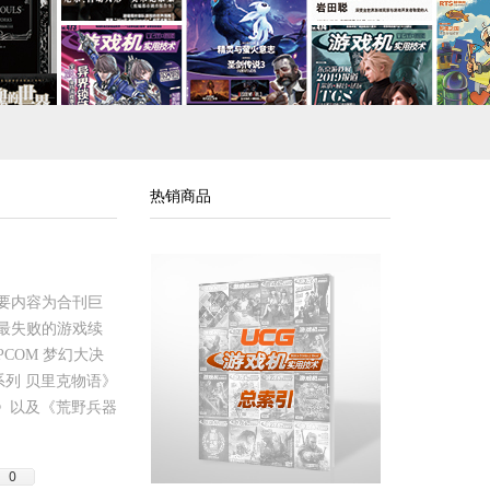
热销商品
的主要内容为合刊巨
上最失败的游戏续
PCOM 梦幻大决
系列 贝里克物语》
语》以及《荒野兵器
0